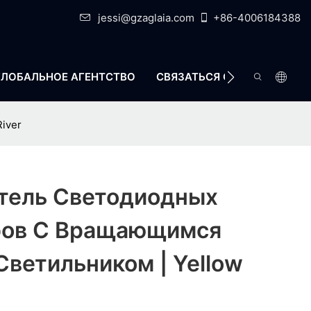
jessi@gzaglaia.com
+86-4006184388
ГЛОБАЛЬНОЕ АГЕНТСТВО
СВЯЗАТЬСЯ С НАМИ
iver
тель Светодиодных
ов С Вращающимся
ветильником | Yellow