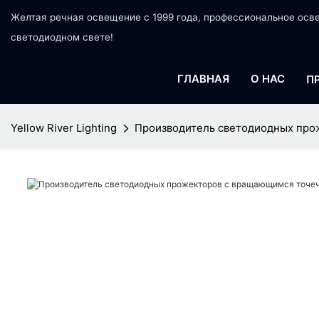
Желтая речная освещение с 1999 года, профессиональное ос
светодиодном свете!
ГЛАВНАЯ
О НАС
П
Yellow River Lighting
Производитель светодиодных прож