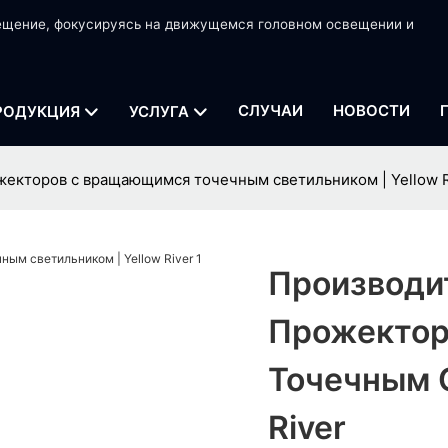
вещение, фокусируясь на движущемся головном освещении и
СЛУЧАИ
НОВОСТИ
РОДУКЦИЯ
УСЛУГА
екторов с вращающимся точечным светильником | Yellow R
Производи
Прожектор
Точечным С
River