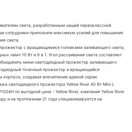
ивателем света, разработанным нашей первоклассной
ши сотрудники приложили максимум усилий для повышения
ия света.
 прожектор с вращающимися головками заливающего света,
ных ламп 10 Вт и 6 в 1. Угол рассеивания света составляет
объединить мини-светодиодный прожектор заливающего
тодиодный точечный прожектор и вращающийся
м корпусе, создавая впечатление единой серии.
ажа светодиодного прожектора Yellow River 40 Вт Mini с
004H по выгодной цене - Yellow River, компания Yellow River
 году и на протяжении 21 года специализируется на