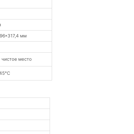
я
196*317,4 мм
и чистое место
45°C