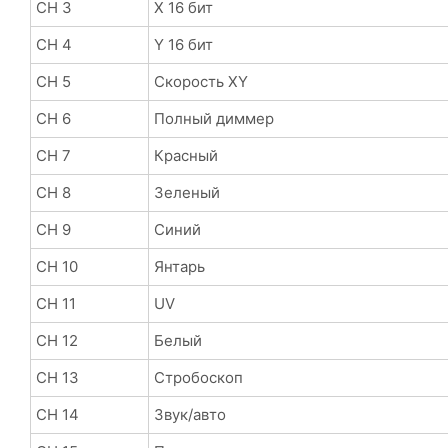
CH 3
X 16 бит
CH 4
Y 16 бит
CH 5
Скорость XY
CH 6
Полный диммер
CH 7
Красный
CH 8
Зеленый
CH 9
Синий
CH 10
Янтарь
CH 11
UV
CH 12
Белый
CH 13
Стробоскоп
CH 14
Звук/авто