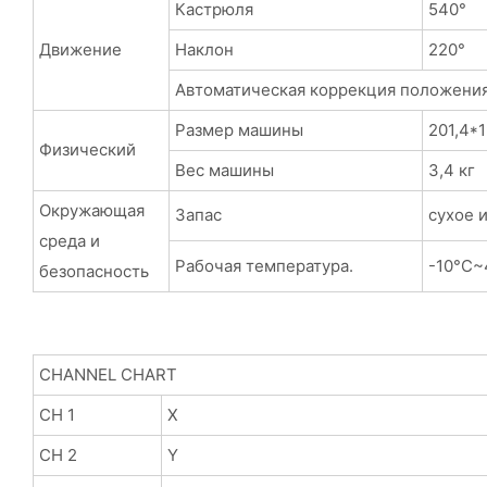
Кастрюля
540°
Движение
Наклон
220°
Автоматическая коррекция положени
Размер машины
201,4*
Физический
Вес машины
3,4 кг
Окружающая
Запас
сухое 
среда и
Рабочая температура.
-10°C~
безопасность
CHANNEL CHART
CH 1
Х
CH 2
Y