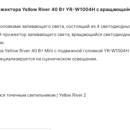
ектора Yellow River 40 Вт YR-W1004H с вращающейся 
овками заливающего света, состоящий из 4 светодиодных ла
й прожектор заливающего света, вращающийся светодиод
ии.
 Yellow River 40 Вт Mini с подвижной головкой YR-W1004H п
 специализируется на сценическом освещении.