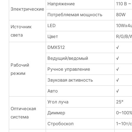
Напряжение
110 В ~
Электрические
Потребляемая мощность
80W
LED
10Wx4ш
Источник
света
Цвет
R/G/B/W
DMX512
√
Ведущий/ведомый
√
Рабочий
Ручное управление
√
режим
Звуковая активность
√
Авто
√
Угол луча
25°
Оптическая
Диммер
0~100%
система
Стробоскоп
1~10т/с