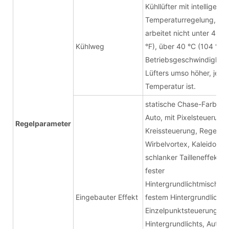
Kühllüfter mit intelligente
Temperaturregelung, der
arbeitet nicht unter 40 °
Kühlweg
°F), über 40 °C (104 °F) i
Betriebsgeschwindigkeit
Lüfters umso höher, je hö
Temperatur ist.
statische Chase-Farbmi
Auto, mit Pixelsteuerung,
Regelparameter
Kreissteuerung, Regenb
Wirbelvortex, Kaleidosko
schlanker Tailleneffekt, m
fester
Hintergrundlichtmischfar
Eingebauter Effekt
festem Hintergrundlichtm
Einzelpunktsteuerung de
Hintergrundlichts, Autofu