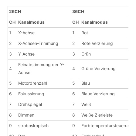
26CH
36CH
CH
Kanalmodus
CH
Kanalmodus
1
X-Achse
1
Rot
2
X-Achsen-Trimmung
2
Rote Verzierung
3
Y-Achse
3
Grün
Feinabstimmung der Y-
4
4
Grüne Verzierung
Achse
5
Motordrehzahl
5
Blau
6
Fokussierung
6
Blaue Verzierung
7
Drehspiegel
7
Weiß
8
Dimmen
8
Weiße Zierleiste
9
stroboskopisch
9
Farbtemperatursteuerung