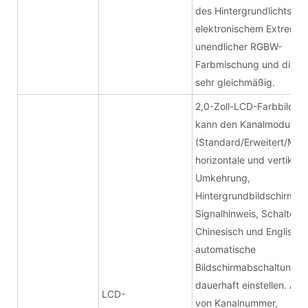
des Hintergrundlichts,
elektronischem Extremd
unendlicher RGBW-
Farbmischung und die Fa
sehr gleichmäßig.
2,0-Zoll-LCD-Farbbildsch
kann den Kanalmodus
(Standard/Erweitert/Must
horizontale und vertikale
Umkehrung,
Hintergrundbildschirm,
Signalhinweis, Schalter i
Chinesisch und Englisch,
automatische
Bildschirmabschaltung/-
dauerhaft einstellen. Anz
LCD-
von Kanalnummer,