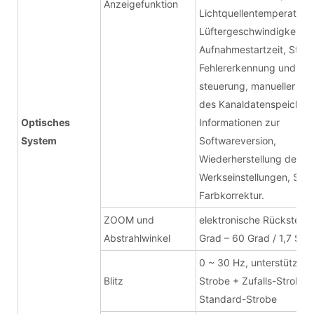
Anzeigefunktion
Lichtquellentemperatur,
Lüftergeschwindigkeit,
Aufnahmestartzeit, Start
Fehlererkennung und -
steuerung, manueller St
des Kanaldatenspeichers
Optisches
Informationen zur
System
Softwareversion,
Wiederherstellung der
Werkseinstellungen, Sca
Farbkorrektur.
ZOOM und
elektronische Rückstellu
Abstrahlwinkel
Grad – 60 Grad / 1,7 Se
0 ~ 30 Hz, unterstützt Pu
Blitz
Strobe + Zufalls-Strobe 
Standard-Strobe