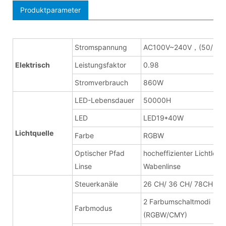
Produktparameter
Stromspannung
AC100V~240V，(50/60H
Elektrisch
Leistungsfaktor
0.98
Stromverbrauch
860W
LED-Lebensdauer
50000H
LED
LED19*40W
Lichtquelle
Farbe
RGBW
Optischer Pfad
hocheffizienter Lichtleits
Linse
Wabenlinse
Steuerkanäle
26 CH/ 36 CH/ 78CH
2 Farbumschaltmodi
Farbmodus
(RGBW/CMY)