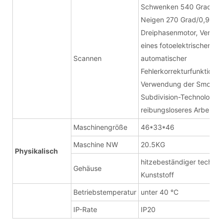
Schwenken 540 Grad/1,8
Neigen 270 Grad/0,9 s,
Dreiphasenmotor, Verwe
eines fotoelektrischen Re
Scannen
automatischer
Fehlerkorrekturfunktion,
Verwendung der Smooth
Subdivision-Technologie 
reibungsloseres Arbeiten
Maschinengröße
46*33*46
Maschine NW
20.5KG
Physikalisch
hitzebeständiger technis
Gehäuse
Kunststoff
Betriebstemperatur
unter 40 ℃
IP-Rate
IP20