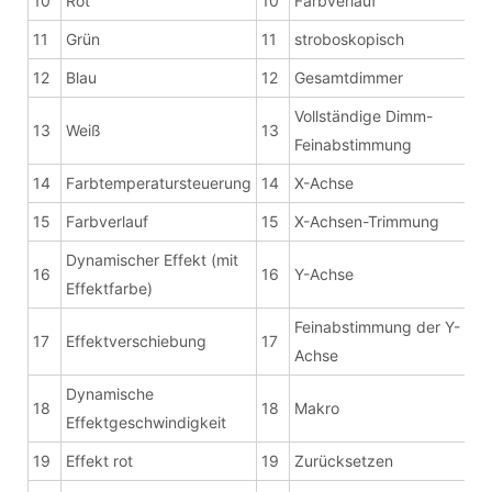
10
Rot
10
Farbverlauf
11
Grün
11
stroboskopisch
12
Blau
12
Gesamtdimmer
Vollständige Dimm-
13
Weiß
13
Feinabstimmung
14
Farbtemperatursteuerung
14
X-Achse
15
Farbverlauf
15
X-Achsen-Trimmung
Dynamischer Effekt (mit
16
16
Y-Achse
Effektfarbe)
Feinabstimmung der Y-
17
Effektverschiebung
17
Achse
Dynamische
18
18
Makro
Effektgeschwindigkeit
19
Effekt rot
19
Zurücksetzen