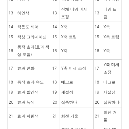
전체 디밍 미세
디밍 트
13
하얀색
13
13
조정
림
14
색온도 제어
14
X축
14
X축
15
색상 그라데이션
15
X축 트림
15
X축 트림
동적 효과(효과 색
16
16
Y축
16
Y축
상 포함)
Y축 미세
17
효과 변화
17
Y축 미세 조정
17
조정
18
동적 효과 속도
18
매크로
18
매크로
19
효과 빨간색
19
재설정
19
재설정
20
효과 녹색
20
집중하다
20
집중하다
회전 거
21
효과 파란색
21
회전 거울
21
울