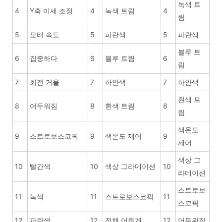
녹색 트
4
Y축 미세 조정
4
녹색 트림
4
림
5
모터 속도
5
파란색
5
파란색
블루 트
6
집중하다
6
블루 트림
6
림
7
회전 거울
7
하얀색
7
하얀색
흰색 트
8
어두워짐
8
흰색 트림
8
림
색온도
9
스트로보스코픽
9
색온도 제어
9
제어
색상 그
10
빨간색
10
색상 그라데이션
10
라데이션
스트로보
11
녹색
11
스트로보스코픽
11
스코픽
12
파란색
12
전체 어둡게
12
어두워짐