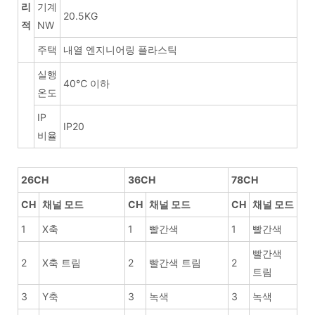
리
기계
20.5KG
적
NW
주택
내열 엔지니어링 플라스틱
실행
40℃ 이하
온도
IP
IP20
비율
26CH
36CH
78CH
CH
채널 모드
CH
채널 모드
CH
채널 모드
1
X축
1
빨간색
1
빨간색
빨간색
2
X축 트림
2
빨간색 트림
2
트림
3
Y축
3
녹색
3
녹색