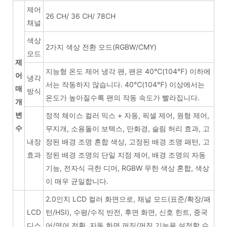
제어
26 CH/ 36 CH/ 78CH
채널
색상
2가지 색상 전환 모드(RGBW/CMY)
모드
제
지능형 온도 제어 냉각 팬, 팬은 40℃(104℉) 이하에
어
냉각
서는 작동하지 않습니다. 40℃(104℉) 이상에서는
매
방식
온도가 높아질수록 팬의 작동 속도가 빨라집니다.
개
변
정적 체이스 컬러 믹스 + 자동, 픽셀 제어, 원형 제어,
수
무지개, 소용돌이 보텍스, 만화경, 슬림 허리 효과, 고
내장
정된 배경 조명 혼합 색상, 고정된 배경 조명 패턴, 고
효과
정된 배경 조명의 단일 지점 제어, 배경 조명의 자동
기능, 전자식 극한 디머, RGBW 무한 색상 혼합, 색상
이 매우 균일합니다.
2.0인치 LCD 컬러 화면으로, 채널 모드(표준/확장/패
LCD
턴/HSI), 수평/수직 반전, 후면 화면, 신호 힌트, 중국
디스
어/영어 전환, 자동 화면 꺼짐/꺼짐 기능을 설정할 수