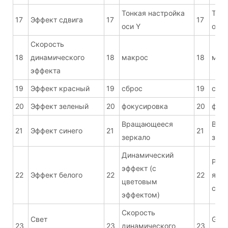
Тонкая настройка
Тонк
17
Эффект сдвига
17
17
оси Y
оси 
Скорость
18
динамического
18
макрос
18
мак
эффекта
19
Эффект красный
19
сброс
19
сбр
20
Эффект зеленый
20
фокусировка
20
фок
Вращающееся
Вра
21
Эффект синего
21
21
зеркало
зерк
Динамический
Регу
эффект (с
22
Эффект белого
22
22
ярко
цветовым
свет
эффектом)
Скорость
Свет
G1 L
23
23
динамического
23