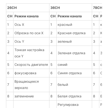
26CH
36CH
78CH
CH
Режим канала
CH
Режим канала
CH
Реж
1
Ось X
1
красный
1
кра
2
Обрезка по оси X
2
Красная отделка
2
Крас
3
Ось Y
3
зеленый
3
зел
Тонкая настройка
4
4
Зеленая отделка
4
Зеле
оси Y
5
Скорость двигателя
5
синий
5
сини
6
фокусировка
6
Синяя отделка
6
Синя
Вращающееся
7
7
белый
7
бел
зеркало
8
затемнение
8
Белая отделка
8
Бела
Регулировка
Регу