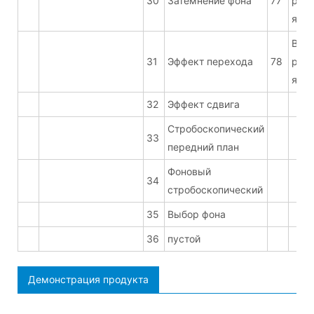
30
Затемнение фона
77
регу
ярко
B19 
31
Эффект перехода
78
регу
ярко
32
Эффект сдвига
Стробоскопический
33
передний план
Фоновый
34
стробоскопический
35
Выбор фона
36
пустой
Демонстрация продукта