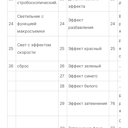
стробоскопический.
дим
эффекта
Светильник с
B1 с
Эффект
24
функцией
24
24
регу
разбавления
макросъемки
ярко
Регу
Свет с эффектом
25
25
Эффект красный
25
ярко
скорости
свет
26
сброс
26
Эффект зеленый
...
27
Эффект синего
...
28
Эффект белого
...
R19 
29
Эффект затемнения
76
регу
ярко
G19 