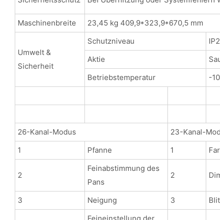
Maschinenbreite
23,45 kg 409,9*323,9*670,5 mm
Schutzniveau
IP
Umwelt &
Aktie
Sau
Sicherheit
Betriebstemperatur
-1
26-Kanal-Modus
23-Kanal-Mo
1
Pfanne
1
Fa
Feinabstimmung des
2
2
Di
Pans
3
Neigung
3
Bli
Feineinstellung der