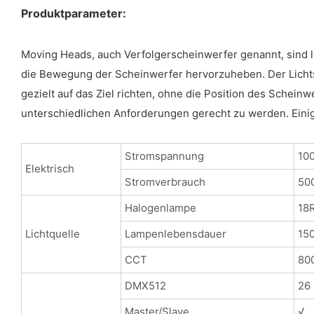
Produktparameter:
Moving Heads, auch Verfolgerscheinwerfer genannt, sind l
die Bewegung der Scheinwerfer hervorzuheben. Der Lichtst
gezielt auf das Ziel richten, ohne die Position des Schei
unterschiedlichen Anforderungen gerecht zu werden. Einig
Stromspannung
10
Elektrisch
Stromverbrauch
50
Halogenlampe
18
Lichtquelle
Lampenlebensdauer
15
CCT
80
DMX512
26 
Master/Slave
√