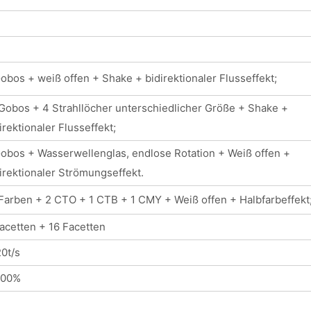
obos + weiß offen + Shake + bidirektionaler Flusseffekt;
Gobos + 4 Strahllöcher unterschiedlicher Größe + Shake +
irektionaler Flusseffekt;
obos + Wasserwellenglas, endlose Rotation + Weiß offen +
irektionaler Strömungseffekt.
Farben + 2 CTO + 1 CTB + 1 CMY + Weiß offen + Halbfarbeffekt
acetten + 16 Facetten
0t/s
100%