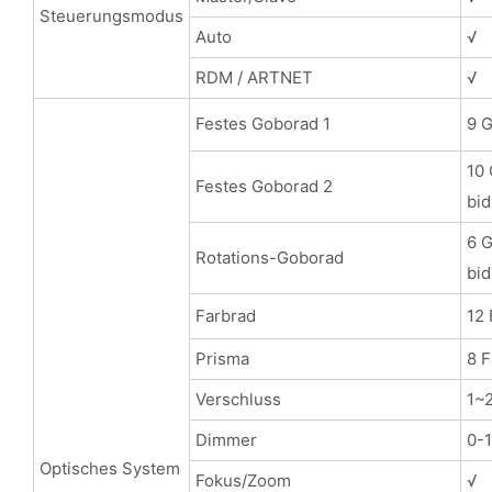
Steuerungsmodus
Auto
√
RDM / ARTNET
√
Festes Goborad 1
9 G
10 
Festes Goborad 2
bid
6 G
Rotations-Goborad
bid
Farbrad
12 
Prisma
8 F
Verschluss
1~2
Dimmer
0-
Optisches System
Fokus/Zoom
√