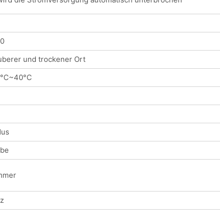
20
berer und trockener Ort
0°C~40°C
dus
rbe
mmer
tz