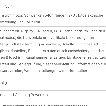
° - 50 °
hstrommotor, Schwenken 540°, Neigen: 270°, fotoelektrische
kstellung und Korrektur
ouchscreen-Display + 4 Tasten, LCD-Farbbildschirm, kann den
almodus, die horizontale und vertikale Umkehrung, den
tergrundbildschirm, Signalhinweise, Schalter in Chinesisch un
lisch einstellen, Bildschirm automatisch ausschalten/dauerhaft
len Bildschirm, Kanalnummer anzeigen, Lichtquellenzeit aufzei
rtzeit und Fehlerprüfung, Szeneneinstellung, Informationen zu
twareversion, Werkseinstellungen wiederherstellen
olig
Eingang; 1 Ausgang Powercon
wird die Stromversorgung automatisch unterbrochen