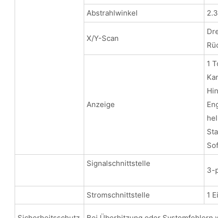
Abstrahlwinkel
2.3
Dre
X/Y-Scan
Rüc
1 T
Kan
Hin
Anzeige
Eng
hel
Sta
Sof
Signalschnittstelle
3-p
Stromschnittstelle
1 
Sicherheitsschutz
Bei Überhitzung oder Systemfehlern 