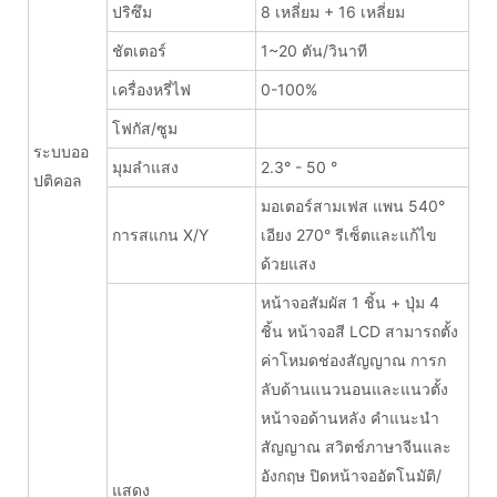
ปริซึม
8 เหลี่ยม + 16 เหลี่ยม
ชัตเตอร์
1~20 ตัน/วินาที
เครื่องหรี่ไฟ
0-100%
โฟกัส/ซูม
ระบบออ
มุมลำแสง
2.3° - 50 °
ปติคอล
มอเตอร์สามเฟส แพน 540°
การสแกน X/Y
เอียง 270° รีเซ็ตและแก้ไข
ด้วยแสง
หน้าจอสัมผัส 1 ชิ้น + ปุ่ม 4
ชิ้น หน้าจอสี LCD สามารถตั้ง
ค่าโหมดช่องสัญญาณ การก
ลับด้านแนวนอนและแนวตั้ง
หน้าจอด้านหลัง คำแนะนำ
สัญญาณ สวิตช์ภาษาจีนและ
อังกฤษ ปิดหน้าจออัตโนมัติ/
แสดง