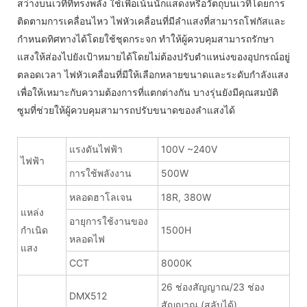
สว่างบนเวทีที่ทรงพลัง ใช้เพื่อเน้นนักแสดงหรือวัตถุบนเวทีโดยการ
ติดตามการเคลื่อนไหว ไฟหัวเคลื่อนที่มีลำแสงที่สามารถโฟกัสและ
กำหนดทิศทางได้โดยใช้ชุดกระจก ทำให้ผู้ควบคุมสามารถรักษา
แสงให้ส่องไปยังเป้าหมายได้โดยไม่ต้องปรับตำแหน่งของอุปกรณ์อยู่
ตลอดเวลา ไฟหัวเคลื่อนที่มีให้เลือกหลายขนาดและระดับกำลังแสง
เพื่อให้เหมาะกับความต้องการที่แตกต่างกัน บางรุ่นยังมีคุณสมบัติ
ซูมที่ช่วยให้ผู้ควบคุมสามารถปรับขนาดของลำแสงได้
แรงดันไฟฟ้า
100V ~240V
ไฟฟ้า
การใช้พลังงาน
500W
หลอดฮาโลเจน
18R, 380W
แหล่ง
อายุการใช้งานของ
กำเนิด
1500H
หลอดไฟ
แสง
CCT
8000K
26 ช่องสัญญาณ/23 ช่อง
DMX512
สัญญาณ (สลับได้)