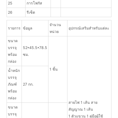
25
การโฟกัส
26
รีเซ็ต
จำนวน
รายการ
ข้อมูล
อุปกรณ์เสริมสำหรับแต่ละ
หน่วย
ขนาด
บรรจุ
52*45.5*78.5
พร้อม
ซม.
กล่อง
1 ชิ้น
น้ำหนัก
บรรจุ
ภัณฑ์
27 กก.
พร้อม
กล่อง
สายไฟ 1 เส้น สาย
ขนาด
สัญญาณ 1 เส้น
บรรจุ
1 ตัวแขวน 1 คู่มือผู้ใช้