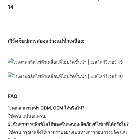
เวิร์คช็อปการส่องสว่างแม่น้ำเหลือง:
FAQ
1. คุณสามารถทำ ODM, OEM ได้หรือไม่?
ใช่ครับ แน่นอนครับ.
2. ฉันสามารถพิมพ์โลโก้ของฉันลงบนผลิตภัณฑ์ไฟเวทีได้หรือไม่?
ใช่ครับ กรุณาแจ้งให้เราทราบอย่างเป็นทางการก่อนการผลิต และ