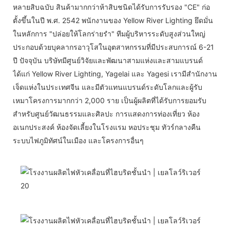
หลายสิบฉบับ สินค้ามากกว่าห้าสิบชนิดได้รับการรับรอง "CE" ก่อ
ตั้งขึ้นในปี พ.ศ. 2542 พนักงานของ Yellow River Lighting ยึดมั่น
ในหลักการ "ปล่อยให้โลกร่ายรำ" ทีมผู้บริหารระดับสูงส่วนใหญ่
ประกอบด้วยบุคลากรอาวุโสในอุตสาหกรรมที่มีประสบการณ์ 6-21
ปี ปัจจุบัน บริษัทมีศูนย์วิจัยและพัฒนาสามแห่งและสามแบรนด์
ได้แก่ Yellow River Lighting, Yagelai และ Yagesi เรามีสำนักงาน
เจ็ดแห่งในประเทศจีน และมีตัวแทนแบรนด์ระดับโลกและผู้รับ
เหมาโครงการมากกว่า 2,000 ราย เป็นผู้ผลิตที่ได้รับการยอมรับ
สำหรับศูนย์วัฒนธรรมและศิลปะ การแสดงการท่องเที่ยว ห้อง
อเนกประสงค์ ห้องจัดเลี้ยงในโรงแรม หอประชุม ทัวร์กลางคืน
ระบบไฟภูมิทัศน์ในเมือง และโครงการอื่นๆ