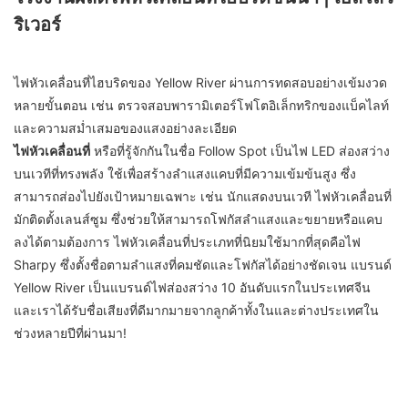
ริเวอร์
ไฟหัวเคลื่อนที่ไฮบริดของ Yellow River ผ่านการทดสอบอย่างเข้มงวด
หลายขั้นตอน เช่น ตรวจสอบพารามิเตอร์โฟโตอิเล็กทริกของแบ็คไลท์
และความสม่ำเสมอของแสงอย่างละเอียด
ไฟหัวเคลื่อนที่
หรือที่รู้จักกันในชื่อ Follow Spot เป็นไฟ LED ส่องสว่าง
บนเวทีที่ทรงพลัง ใช้เพื่อสร้างลำแสงแคบที่มีความเข้มข้นสูง ซึ่ง
สามารถส่องไปยังเป้าหมายเฉพาะ เช่น นักแสดงบนเวที ไฟหัวเคลื่อนที่
มักติดตั้งเลนส์ซูม ซึ่งช่วยให้สามารถโฟกัสลำแสงและขยายหรือแคบ
ลงได้ตามต้องการ ไฟหัวเคลื่อนที่ประเภทที่นิยมใช้มากที่สุดคือไฟ
Sharpy ซึ่งตั้งชื่อตามลำแสงที่คมชัดและโฟกัสได้อย่างชัดเจน แบรนด์
Yellow River เป็นแบรนด์ไฟส่องสว่าง 10 อันดับแรกในประเทศจีน
และเราได้รับชื่อเสียงที่ดีมากมายจากลูกค้าทั้งในและต่างประเทศใน
ช่วงหลายปีที่ผ่านมา!