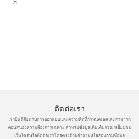
ติดต่อเรา
เรายินดีต้อนรับการออกแบบและความคิดที่กำหนดเองและสามารถ
ตอบสนองความต้องการเฉพาะ สำหรับข้อมูลเพิ่มเติมกรุณาเยี่ยมชม
เว็บไซต์หรือติดต่อเราโดยตรงด้วยคำถามหรือสอบถามข้อมูล