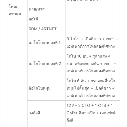
โหมด
นาย/ทาส
ควบคุม
ออโต้
RDM / ARTNET
9 โกโบ + เปิดสีขาว + เขย่า +
ล้อโกโบแบบคงที่ 1
เอฟเฟกต์การไหลสองทิศทาง
โกโบ 10 อัน + รูลำแสง 4
ล้อโกโบแบบคงที่ 2
ขนาดที่แตกต่างกัน + เขย่า +
เอฟเฟกต์การไหลสองทิศทาง
โกโบ 6 อัน + กระจกคลื่นน้ำ
ล้อโกโบหมุน
หมุนไม่สิ้นสุด + เปิดสีขาว +
เอฟเฟกต์การไหลสองทิศทาง
12 สี+ 2 CTO + 1 CTB + 1
วงล้อสี
CMY+ สีขาวเปิด + เอฟเฟกต์
กึ่งสี;