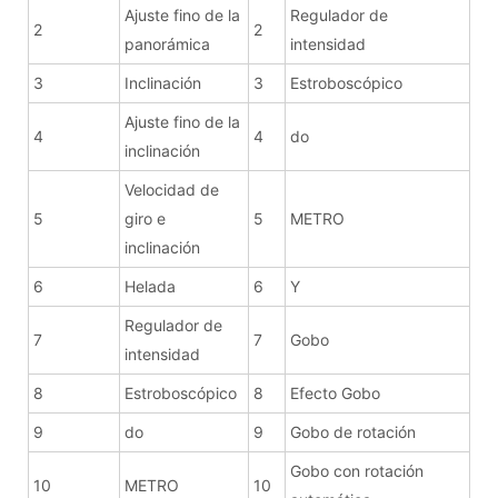
Ajuste fino de la
Regulador de
2
2
panorámica
intensidad
3
Inclinación
3
Estroboscópico
Ajuste fino de la
4
4
do
inclinación
Velocidad de
5
giro e
5
METRO
inclinación
6
Helada
6
Y
Regulador de
7
7
Gobo
intensidad
8
Estroboscópico
8
Efecto Gobo
9
do
9
Gobo de rotación
Gobo con rotación
10
METRO
10