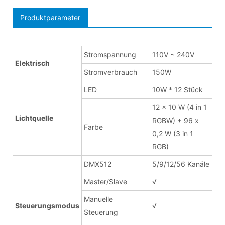
Produktparameter
Stromspannung
110V ~ 240V
Elektrisch
Stromverbrauch
150W
LED
10W * 12 Stück
12 x 10 W (4 in 1
Lichtquelle
RGBW) + 96 x
Farbe
0,2 W (3 in 1
RGB)
DMX512
5/9/12/56 Kanäle
Master/Slave
√
Manuelle
Steuerungsmodus
√
Steuerung