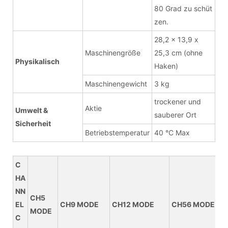
80 Grad zu schüt
zen.
28,2 x 13,9 x
Maschinengröße
25,3 cm (ohne
Physikalisch
Haken)
Maschinengewicht
3 kg
trockener und
Aktie
Umwelt &
sauberer Ort
Sicherheit
Betriebstemperatur
40 °C Max
C
HA
NN
CH5
EL
CH9 MODE
CH12 MODE
CH56 MODE
MODE
C