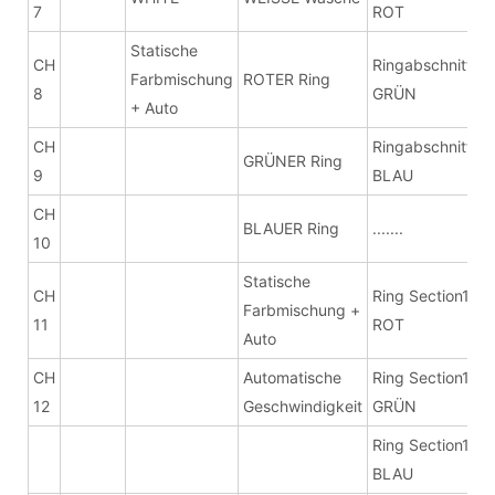
7
ROT
Statische
CH
Ringabschnitt 1
Farbmischung
ROTER Ring
8
GRÜN
+ Auto
CH
Ringabschnitt 1
GRÜNER Ring
9
BLAU
CH
BLAUER Ring
.......
10
Statische
CH
Ring Section16
Farbmischung +
11
ROT
Auto
CH
Automatische
Ring Section16
12
Geschwindigkeit
GRÜN
Ring Section16
BLAU