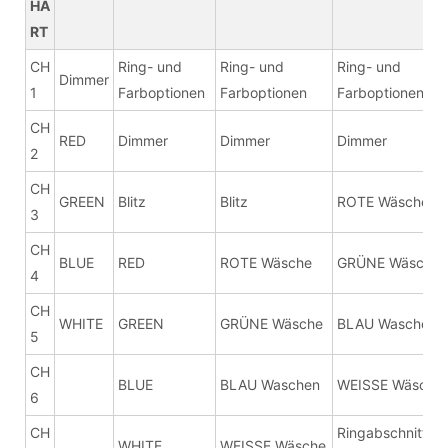
HA
RT
CH
Ring- und
Ring- und
Ring- und
Dimmer
1
Farboptionen
Farboptionen
Farboptionen
CH
RED
Dimmer
Dimmer
Dimmer
2
CH
GREEN
Blitz
Blitz
ROTE Wäsche
3
CH
BLUE
RED
ROTE Wäsche
GRÜNE Wäsche
4
CH
WHITE
GREEN
GRÜNE Wäsche
BLAU Waschen
5
CH
BLUE
BLAU Waschen
WEISSE Wäsche
6
CH
Ringabschnitt 1
WHITE
WEISSE Wäsche