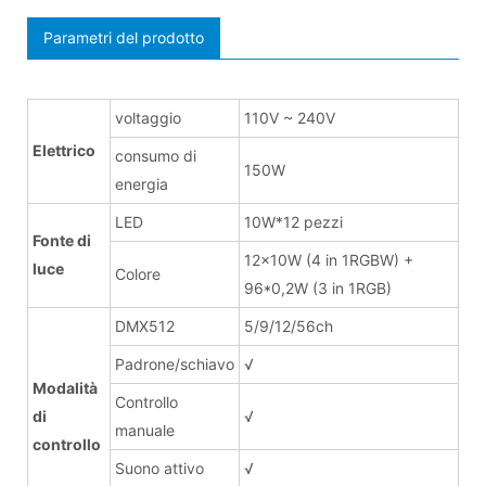
Parametri del prodotto
voltaggio
110V ~ 240V
Elettrico
consumo di
150W
energia
LED
10W*12 pezzi
Fonte di
12x10W (4 in 1RGBW) +
luce
Colore
96*0,2W (3 in 1RGB)
DMX512
5/9/12/56ch
Padrone/schiavo
√
Modalità
Controllo
di
√
manuale
controllo
Suono attivo
√