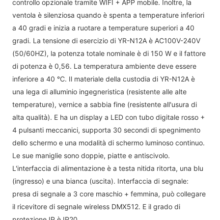
controllo opzionale tramite WIFI + APP mobile. Inoltre, la
ventola è silenziosa quando è spenta a temperature inferiori
a 40 gradi e inizia a ruotare a temperature superiori a 40
gradi. La tensione di esercizio di YR-N12A è AC100V-240V
(50/60HZ), la potenza totale nominale è di 150 W e il fattore
di potenza è 0,56. La temperatura ambiente deve essere
inferiore a 40 °C. Il materiale della custodia di YR-N12A è
una lega di alluminio ingegneristica (resistente alle alte
temperature), vernice a sabbia fine (resistente all'usura di
alta qualità). E ha un display a LED con tubo digitale rosso +
4 pulsanti meccanici, supporta 30 secondi di spegnimento
dello schermo e una modalità di schermo luminoso continuo.
Le sue maniglie sono doppie, piatte e antiscivolo.
L'interfaccia di alimentazione è a testa nitida ritorta, una blu
(ingresso) e una bianca (uscita). Interfaccia di segnale:
presa di segnale a 3 core maschio + femmina, può collegare
il ricevitore di segnale wireless DMX512. E il grado di
protezione IP è IP20.