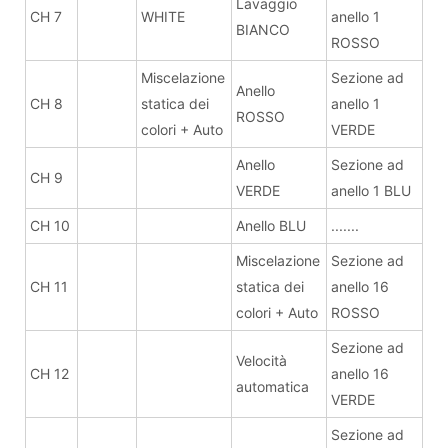
Lavaggio
CH 7
WHITE
anello 1
BIANCO
ROSSO
Miscelazione
Sezione ad
Anello
CH 8
statica dei
anello 1
ROSSO
colori + Auto
VERDE
Anello
Sezione ad
CH 9
VERDE
anello 1 BLU
CH 10
Anello BLU
.......
Miscelazione
Sezione ad
CH 11
statica dei
anello 16
colori + Auto
ROSSO
Sezione ad
Velocità
CH 12
anello 16
automatica
VERDE
Sezione ad