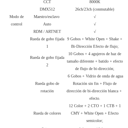
CCT
8000K
DMX512
26ch/23ch (conmutable)
Modo de
Maestro/esclavo
√
control
Auto
√
RDM / ARTNET
√
Rueda de gobo fijada
9 Gobos + White Open + Shake +
1
Bi-Dirección Efecto de flujo;
10 Gobos + 4 agujeros de haz de
Rueda de gobo fijada
tamaño diferente + batido + efecto
2
de flujo de bi-dirección;
6 Gobos + Vidrio de onda de agua
Rueda gobo de
Rotación sin fin + Flujo de
rotación
dirección de bi-dirección blanca +
efecto.
12 Color + 2 CTO + 1 CTB + 1
Rueda de colores
CMY + White Open + Efecto
semicolor;