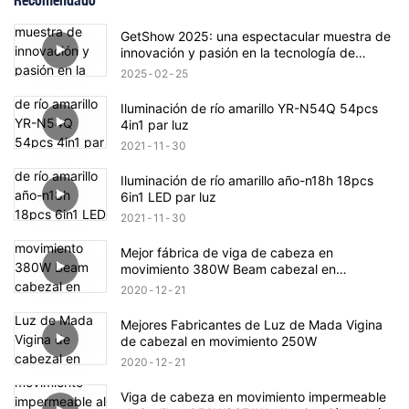
Recomendado
GetShow 2025: una espectacular muestra de
innovación y pasión en la tecnología de
iluminación escénica
2025
02
25
Iluminación de río amarillo YR-N54Q 54pcs
4in1 par luz
2021
11
30
Iluminación de río amarillo año-n18h 18pcs
6in1 LED par luz
2021
11
30
Mejor fábrica de viga de cabeza en
movimiento 380W Beam cabezal en
movimiento Luz de año 380b
2020
12
21
Mejores Fabricantes de Luz de Mada Vigina
de cabezal en movimiento 250W
2020
12
21
Viga de cabeza en movimiento impermeable