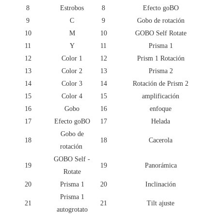
8
Estrobos
8
Efecto goBO
9
C
9
Gobo de rotación
10
M
10
GOBO Self Rotate
11
Y
11
Prisma 1
12
Color 1
12
Prism 1 Rotación
13
Color 2
13
Prisma 2
14
Color 3
14
Rotación de Prism 2
15
Color 4
15
amplificación
16
Gobo
16
enfoque
17
Efecto goBO
17
Helada
Gobo de
18
18
Cacerola
rotación
GOBO Self -
19
19
Panorámica
Rotate
20
Prisma 1
20
Inclinación
Prisma 1
21
21
Tilt ajuste
autogrotato