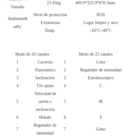
23.45kg 409.9*323.9*670.5mm
Tamaño
Nivel de protección
IP20
Ambiente&
Existencias
Lugar limpio y seco
safty
Temp.
-10°C~40°C
Modo de 26 canales
Modo de 23 canales
1
Cacerola
1
Color
2
Panorámica
2
Regulador de intensidad
3
Inclinación
3
Estroboscópico
4
Tilt ajuste
4
C
Velocidad de
5
sartén e
5
M
inclinación
6
Helada
6
Y
Regulador de
7
7
Gobo
intensidad