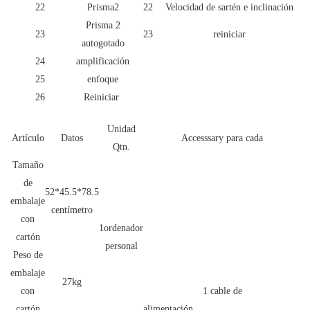
22
Prisma2
22
Velocidad de sartén e inclinación
Prisma 2
23
23
reiniciar
autogotado
24
amplificación
25
enfoque
26
Reiniciar
Unidad
Artículo
Datos
Accesssary para cada
Qtn.
Tamaño
de
52*45.5*78.5
embalaje
centímetro
con
1ordenador
cartón
personal
Peso de
embalaje
27kg
con
1 cable de
cartón
alimentación