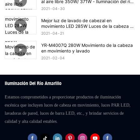
al aire libre 350W/ 371W - Iluminación del río
amarillo
2021
04
30
Mejor luz de lavado de cabezal en
movimiento LED 285W Luces de la cabeza en
movimiento en movimiento
2021
04
21
YR-M4007Q 280W Movimiento de la cabeza
en movimiento y lavado
2021
02
04
Iluminación Del Río Amarillo
Estamos comprometidos a proporcionar productos de iluminación
escénica que incluyen luces de cabeza en movimiento, luces PAR LED,
lavadoras de pared, luces de barra LED, etc., y brindar servicios de
calidad y alta calidad estables.