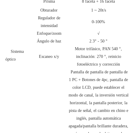
Prisma
8 faceta + 16 faceta
Obturador
1 ~ 20t/s
Regulador de
0-100%
intensidad
Enfoque/zoom
√
Ángulo de haz
2.3° - 50 °
Motor trifásico, PAN 540 °,
Sistema
Escaneo x/y
inclinación: 270 °, reinicio
óptico
fotoeléctrico y corrección
Pantalla de pantalla de pantalla de
1 PC + Botones de 4pc, pantalla de
color LCD, puede establecer el
modo de canal, la inversión vertical
horizontal, la pantalla posterior, la
pista de señal, el cambio en chino e
inglés, pantalla automática
apagada/pantalla brillante duradera,