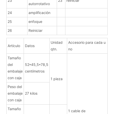
23
23
reiniciar
autorrotativo
24
amplificación
25
enfoque
26
Reiniciar
Unidad
Accesorio para cada u
Artículo
Datos
qtn.
no
Tamaño
del
52*45,5*78,5
embalaje
centímetros
con caja
1 pieza
Peso del
embalaje
27 kilos
con caja
Tamaño
1 cable de