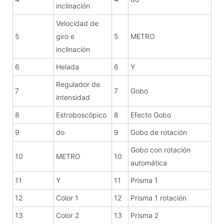
inclinación
Velocidad de
5
giro e
5
METRO
inclinación
6
Helada
6
Y
Regulador de
7
7
Gobo
intensidad
8
Estroboscópico
8
Efecto Gobo
9
do
9
Gobo de rotación
Gobo con rotación
10
METRO
10
automática
11
Y
11
Prisma 1
12
Color 1
12
Prisma 1 rotación
13
Color 2
13
Prisma 2