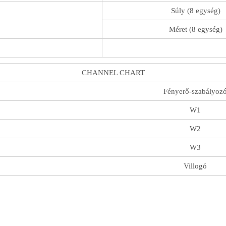
Súly (8 egység)
Méret (8 egység)
CHANNEL CHART
Fényerő-szabályoz
W1
W2
W3
Villogó