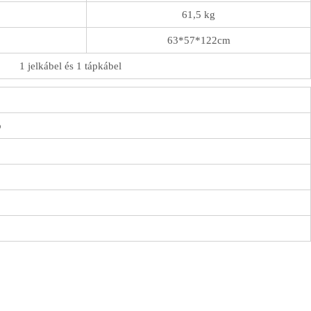
61,5 kg
63*57*122cm
1 jelkábel és 1 tápkábel
ó