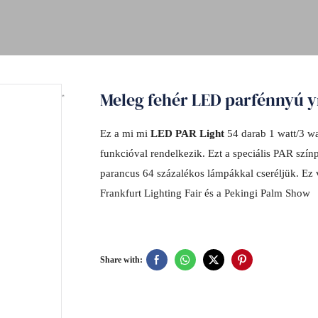
Meleg fehér LED parfénnyú yr 
Ez a mi mi
LED PAR Light
54 darab 1 watt/3 w
funkcióval rendelkezik. Ezt a speciális PAR szí
parancus 64 százalékos lámpákkal cseréljük. Ez 
Frankfurt Lighting Fair és a Pekingi Palm Show
Share with: