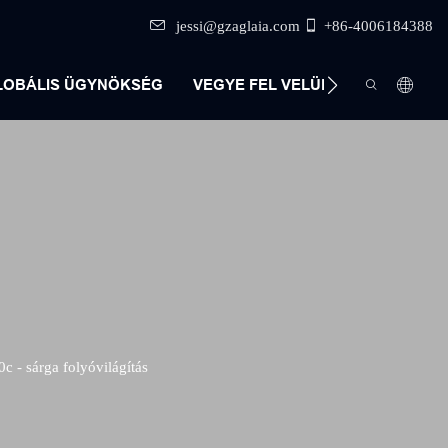
jessi@gzaglaia.com
+86-4006184388
LOBÁLIS ÜGYNÖKSÉG
VEGYE FEL VELÜNK A KAPCSOLA
 - sárga folyóvilágítás