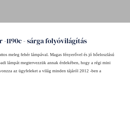
-1190c - sárga folyóvilágítás
attos meleg fehér lámpával. Magas fényerővel és jó hőeloszlású
npadi lámpát megtervezzük annak érdekében, hogy a régi mini
vonzza az ügyfeleket a világ minden tájáról 2012 -ben a