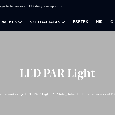
ozgó fejfényre és a LED -fényre összpontosít!
ESETEK
HÍR
G
ERMÉKEK
SZOLGÁLTATÁS
LED PAR Light
Termékek
LED PAR Light
Meleg fehér LED parfénnyú yr -1190c