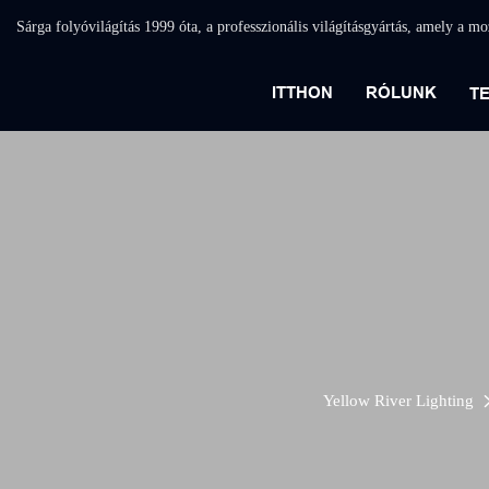
Sárga folyóvilágítás 1999 óta, a professzionális világításgyártás, amely a m
ITTHON
RÓLUNK
T
Yellow River Lighting