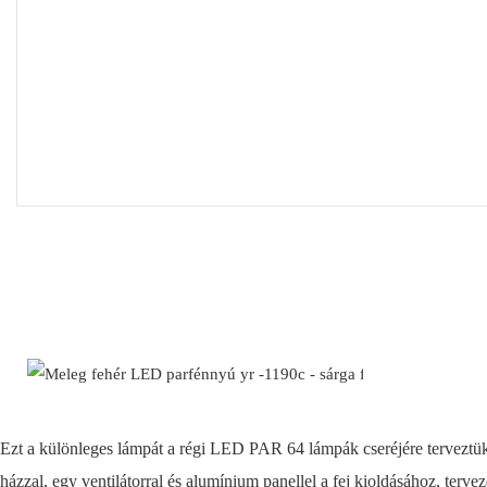
Ezt a különleges lámpát a régi LED PAR 64 lámpák cseréjére terveztük.
házzal, egy ventilátorral és alumínium panellel a fej kioldásához, terve