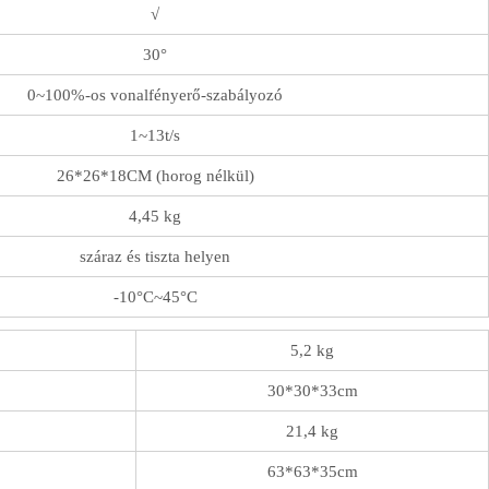
√
30°
0~100%-os vonalfényerő-szabályozó
1~13t/s
26*26*18CM (horog nélkül)
4,45 kg
száraz és tiszta helyen
-10°C~45°C
5,2 kg
30*30*33cm
21,4 kg
63*63*35cm