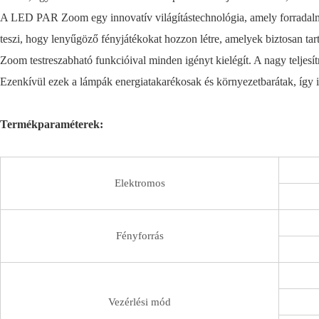
A LED PAR Zoom egy innovatív világítástechnológia, amely forradalma
teszi, hogy lenyűgöző fényjátékokat hozzon létre, amelyek biztosan t
Zoom testreszabható funkcióival minden igényt kielégít. A nagy teljes
Ezenkívül ezek a lámpák energiatakarékosak és környezetbarátak, így id
Termékparaméterek:
Elektromos
Fényforrás
Vezérlési mód