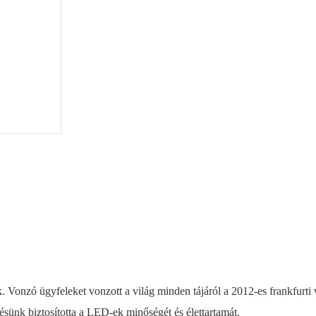
Felhasználói
Kézikönyv
PDF
 Vonzó ügyfeleket vonzott a világ minden tájáról a 2012-es frankfurti
zésünk biztosította a LED-ek minőségét és élettartamát.