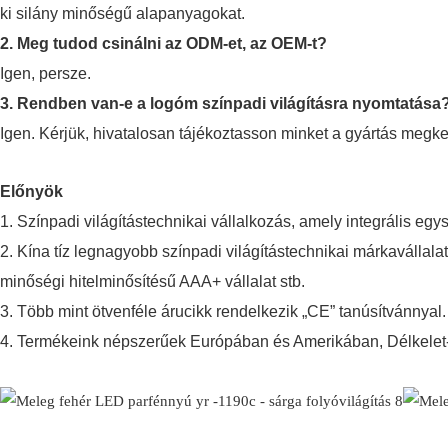
ki silány minőségű alapanyagokat.
2. Meg tudod csinálni az ODM-et, az OEM-t?
Igen, persze.
3. Rendben van-e a logóm színpadi világításra nyomtatása
Igen. Kérjük, hivatalosan tájékoztasson minket a gyártás megkez
Előnyök
1. Színpadi világítástechnikai vállalkozás, amely integrális egys
2. Kína tíz legnagyobb színpadi világítástechnikai márkavállala
minőségi hitelminősítésű AAA+ vállalat stb.
3. Több mint ötvenféle árucikk rendelkezik „CE” tanúsítvánnyal.
4. Termékeink népszerűek Európában és Amerikában, Délkelet-