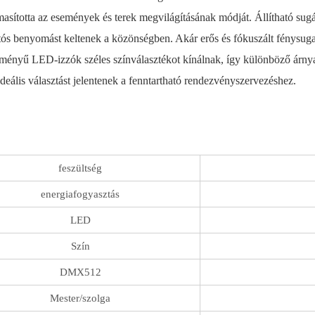
sította az események és terek megvilágításának módját. Állítható sug
artós benyomást keltenek a közönségben. Akár erős és fókuszált fénysu
ítményű LED-izzók széles színválasztékot kínálnak, így különböző árny
eális választást jelentenek a fenntartható rendezvényszervezéshez.
feszültség
energiafogyasztás
LED
Szín
DMX512
Mester/szolga