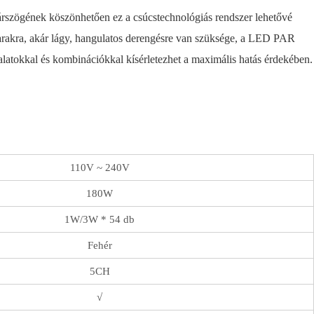
árszögének köszönhetően ez a csúcstechnológiás rendszer lehetővé
garakra, akár lágy, hangulatos derengésre van szüksége, a LED PAR
alatokkal és kombinációkkal kísérletezhet a maximális hatás érdekében.
110V ~ 240V
180W
1W/3W * 54 db
Fehér
5CH
√