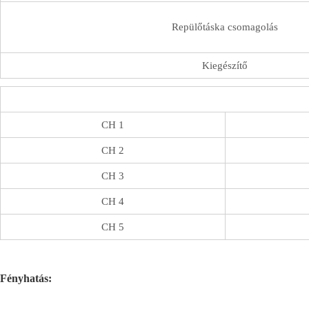
Repülőtáska csomagolás
Kiegészítő
CH 1
CH 2
CH 3
CH 4
CH 5
Fényhatás: