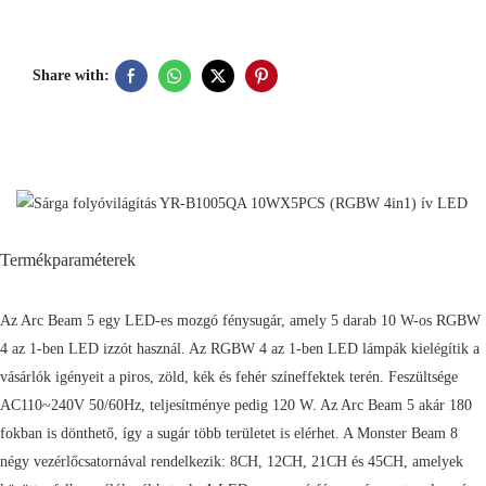
Share with:
Termékparaméterek
Az Arc Beam 5 egy LED-es mozgó fénysugár, amely 5 darab 10 W-os RGBW
4 az 1-ben LED izzót használ. Az RGBW 4 az 1-ben LED lámpák kielégítik a
vásárlók igényeit a piros, zöld, kék és fehér színeffektek terén. Feszültsége
AC110~240V 50/60Hz, teljesítménye pedig 120 W. Az Arc Beam 5 akár 180
fokban is dönthető, így a sugár több területet is elérhet. A Monster Beam 8
négy vezérlőcsatornával rendelkezik: 8CH, 12CH, 21CH és 45CH, amelyek