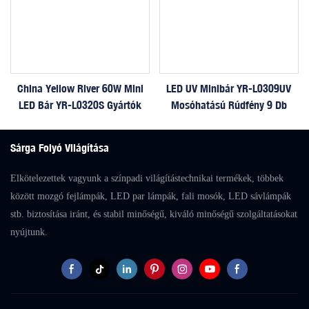
China Yellow River 60W Mini
LED UV Minibár YR-L0309UV
LED Bár YR-L0320S Gyártók
Mosóhatású Rúdfény 9 Db
Sárga Folyó Világítása
Elkötelezettek vagyunk a színpadi világítástechnikai termékek, többek
között mozgó fejlámpák, LED par lámpák, fali mosók, LED sávlámpák
stb. biztosítása iránt, és stabil minőségű, kiváló minőségű szolgáltatásokat
nyújtunk.