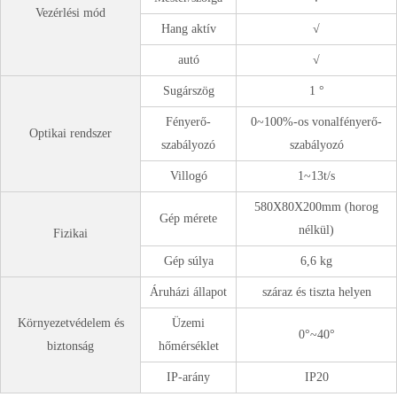
Vezérlési mód
Hang aktív
√
autó
√
Sugárszög
1 °
Fényerő-
0~100%-os vonalfényerő-
Optikai rendszer
szabályozó
szabályozó
Villogó
1~13t/s
580X80X200mm (horog
Gép mérete
nélkül)
Fizikai
Gép súlya
6,6 kg
Áruházi állapot
száraz és tiszta helyen
Környezetvédelem és
Üzemi
0°~40°
biztonság
hőmérséklet
IP-arány
IP20