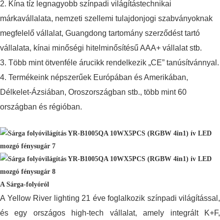
2. Kína tíz legnagyobb színpadi világítástechnikai
márkavállalata, nemzeti szellemi tulajdonjogi szabványoknak
megfelelő vállalat, Guangdong tartomány szerződést tartó
vállalata, kínai minőségi hitelminősítésű AAA+ vállalat stb.
3. Több mint ötvenféle árucikk rendelkezik „CE” tanúsítvánnyal.
4. Termékeink népszerűek Európában és Amerikában,
Délkelet-Ázsiában, Oroszországban stb., több mint 60
országban és régióban.
A Sárga-folyóról
A Yellow River lighting 21 éve foglalkozik színpadi világítással,
és egy országos high-tech vállalat, amely integrált K+F,