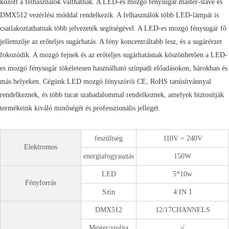
között a felhasználók válthatnak. A LED-es mozgó fénysugár master-slave és
DMX512 vezérlési móddal rendelkezik. A felhasználók több LED-lámpát is
csatlakoztathatnak több jelvezeték segítségével. A LED-es mozgó fénysugár fő
jellemzője az erőteljes sugárhatás. A fény koncentráltabb lesz, és a sugárérzet
fokozódik. A mozgó fejnek és az erőteljes sugárhatásnak köszönhetően a LED-
es mozgó fénysugár tökéletesen használható színpadi előadásokon, bárokban és
más helyeken. Cégünk LED mozgó fényszórói CE, RoHS tanúsítvánnyal
rendelkeznek, és több tucat szabadalommal rendelkeznek, amelyek biztosítják
termékeink kiváló minőségét és professzionális jellegét.
feszültség
110V ~ 240V
Elektromos
energiafogyasztás
150W
LED
5*10w
Fényforrás
Szín
4 IN 1
DMX512
12/17CHANNELS
Mester/szolga
√