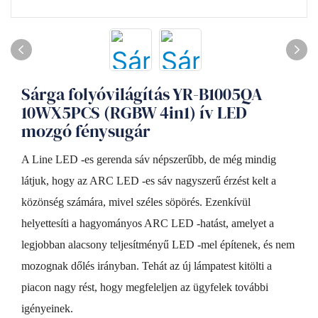
Sárga folyóvilágítás YR-B1005QA
10WX5PCS (RGBW 4in1) ív LED
mozgó fénysugár
A Line LED -es gerenda sáv népszerűbb, de még mindig
látjuk, hogy az ARC LED -es sáv nagyszerű érzést kelt a
közönség számára, mivel széles söpörés. Ezenkívül
helyettesíti a hagyományos ARC LED -hatást, amelyet a
legjobban alacsony teljesítményű LED -mel építenek, és nem
mozognak dőlés irányban. Tehát az új lámpatest kitölti a
piacon nagy rést, hogy megfeleljen az ügyfelek további
igényeinek.