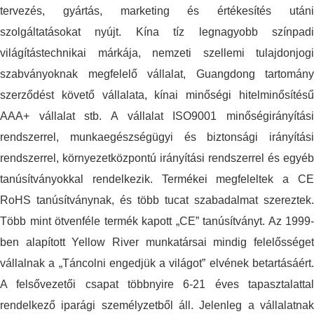
tervezés, gyártás, marketing és értékesítés utáni
szolgáltatásokat nyújt. Kína tíz legnagyobb színpadi
világítástechnikai márkája, nemzeti szellemi tulajdonjogi
szabványoknak megfelelő vállalat, Guangdong tartomány
szerződést követő vállalata, kínai minőségi hitelminősítésű
AAA+ vállalat stb. A vállalat ISO9001 minőségirányítási
rendszerrel, munkaegészségügyi és biztonsági irányítási
rendszerrel, környezetközpontú irányítási rendszerrel és egyéb
tanúsítványokkal rendelkezik. Termékei megfeleltek a CE
RoHS tanúsítványnak, és több tucat szabadalmat szereztek.
Több mint ötvenféle termék kapott „CE” tanúsítványt. Az 1999-
ben alapított Yellow River munkatársai mindig felelősséget
vállalnak a „Táncolni engedjük a világot” elvének betartásáért.
A felsővezetői csapat többnyire 6-21 éves tapasztalattal
rendelkező iparági személyzetből áll. Jelenleg a vállalatnak