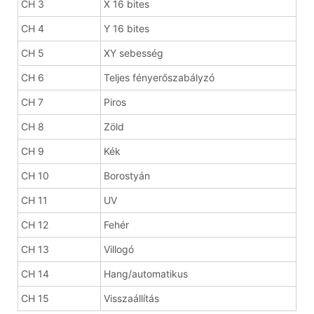
CH 3
X 16 bites
CH 4
Y 16 bites
CH 5
XY sebesség
CH 6
Teljes fényerőszabályzó
CH 7
Piros
CH 8
Zöld
CH 9
Kék
CH 10
Borostyán
CH 11
UV
CH 12
Fehér
CH 13
Villogó
CH 14
Hang/automatikus
CH 15
Visszaállítás