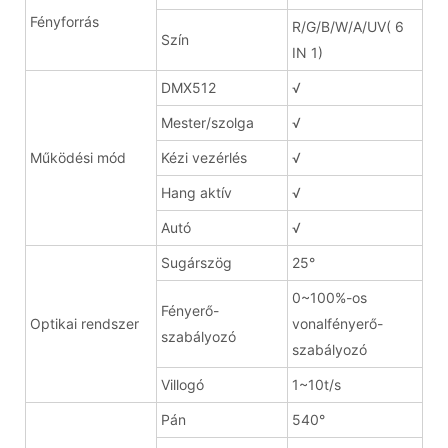
Fényforrás
R/G/B/W/A/UV( 6
Szín
IN 1)
DMX512
√
Mester/szolga
√
Működési mód
Kézi vezérlés
√
Hang aktív
√
Autó
√
Sugárszög
25°
0~100%-os
Fényerő-
Optikai rendszer
vonalfényerő-
szabályozó
szabályozó
Villogó
1~10t/s
Pán
540°