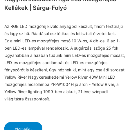
Kellékek | Sárga-Folyó
Az RGB LED mozgófej kiváló anyagból készült, finom textúrájú
és lágy színű. Ráadásul esztétikus és letisztult érzetet kelt.
Ez a mini LED-es mozgófejes mosó 10 W-os, 4 db-os, 6 az 1-
ben LED-es lámpával rendelkezik. A sugárzási szöge 25 fok.
Ugyanabban a házban tudunk mini LED-es mozgófejes mosást,
LED-es mozgófejes spotlámpát és LED-es mozgófejes
fényszórót is készíteni, úgy néznek ki, mint egy családi sorozat.
Yellow River Nagykereskedelmi Yellow River 40W Mini LED
mozgófejes mosólámpa YR-W1004H jó áron - Yellow River, a
Yellow River lighting 1999-ben alakult, 21 éve színpadi
világításra összpontosít.
vizsgálat