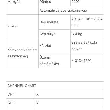
Mozgás
Döntés
220°
Automatikus pozíciókorrekció
201,4 * 196 * 317,4
Gép mérete
mm
Fizikai
Gép súlya
3,4 kg
száraz és tiszta
Készlet
helyen
Környezetvédelem
és biztonság
Üzemi
-10°C~45°C
hőmérséklet
CHANNEL CHART
CH 1
X
CH 2
Y