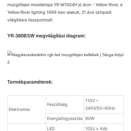
mozgófejes mosólámpa YR-W1004H jó áron - Yellow River, a
Yellow River lighting 1999-ben alakult, 21 éve színpadi
világításra összpontosít.
YR-380BSW megvilágítási diagram:
Termékparaméterek:
110V ~
Feszültség
240V/50~60Hz
Elektromos
Energiafogyasztás
80W
LED
10Sz x 4db