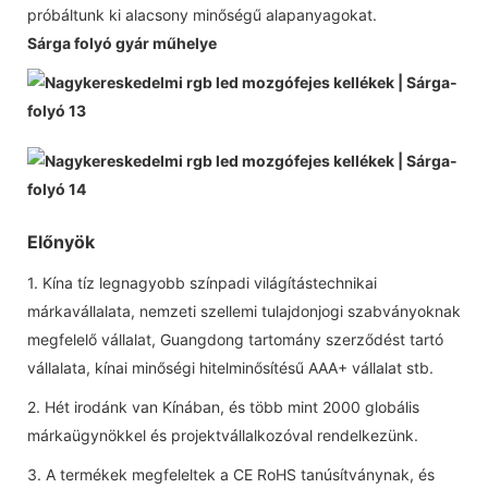
próbáltunk ki alacsony minőségű alapanyagokat.
Sárga folyó gyár műhelye
Előnyök
1. Kína tíz legnagyobb színpadi világítástechnikai
márkavállalata, nemzeti szellemi tulajdonjogi szabványoknak
megfelelő vállalat, Guangdong tartomány szerződést tartó
vállalata, kínai minőségi hitelminősítésű AAA+ vállalat stb.
2. Hét irodánk van Kínában, és több mint 2000 globális
márkaügynökkel és projektvállalkozóval rendelkezünk.
3. A termékek megfeleltek a CE RoHS tanúsítványnak, és