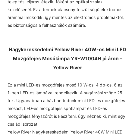
telepítési eljárás létezik, főként az optikai szálak
kezelésénél. Ez a termék alacsony feszültségű elektromos
árammal működik, így mentes az elektromos problémáktól,
és biztonságos a felhasználók számára.
Nagykereskedelmi Yellow River 40W-os Mini LED
Mozgófejes Mosólámpa YR-W1004H jó áron -
Yellow River
Ez a mini LED-es mozgófejes mosó 10 W-os, 4 db-os, 6 az
1-ben LED-es lámpával rendelkezik. A sugárzási szöge 25
fok. Ugyanabban a házban tudunk mini LED-es mozgófejes
mosást, LED-es mozgófejes spotlámpát és LED-es
mozgófejes fényszórót is készíteni, úgy néznek ki, mint egy
családi sorozat.
Yellow River Nagykereskedelmi Yellow River 40W Mini LED