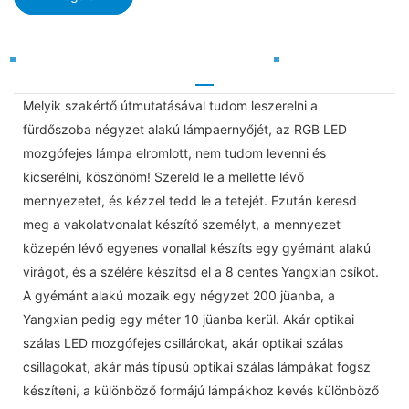
Melyik szakértő útmutatásával tudom leszerelni a
fürdőszoba négyzet alakú lámpaernyőjét, az RGB LED
mozgófejes lámpa elromlott, nem tudom levenni és
kicserélni, köszönöm! Szereld le a mellette lévő
mennyezetet, és kézzel tedd le a tetejét. Ezután keresd
meg a vakolatvonalat készítő személyt, a mennyezet
közepén lévő egyenes vonallal készíts egy gyémánt alakú
virágot, és a szélére készítsd el a 8 centes Yangxian csíkot.
A gyémánt alakú mozaik egy négyzet 200 jüanba, a
Yangxian pedig egy méter 10 jüanba kerül. Akár optikai
szálas LED mozgófejes csillárokat, akár optikai szálas
csillagokat, akár más típusú optikai szálas lámpákat fogsz
készíteni, a különböző formájú lámpákhoz kevés különböző