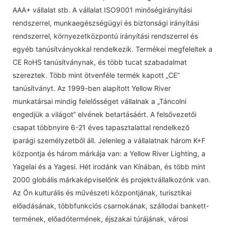
AAA+ vállalat stb. A vállalat ISO9001 minőségirányítási
rendszerrel, munkaegészségügyi és biztonsági irányítási
rendszerrel, környezetközpontú irányítási rendszerrel és
egyéb tanúsítványokkal rendelkezik. Termékei megfeleltek a
CE RoHS tanúsítványnak, és több tucat szabadalmat
szereztek. Több mint ötvenféle termék kapott „CE”
tanúsítványt. Az 1999-ben alapított Yellow River
munkatársai mindig felelősséget vállalnak a „Táncolni
engedjük a világot” elvének betartásáért. A felsővezetői
csapat többnyire 6-21 éves tapasztalattal rendelkező
iparági személyzetből áll. Jelenleg a vállalatnak három K+F
központja és három márkája van: a Yellow River Lighting, a
Yagelai és a Yagesi. Hét irodánk van Kínában, és több mint
2000 globális márkaképviselőnk és projektvállalkozónk van.
Az Ön kulturális és művészeti központjának, turisztikai
előadásának, többfunkciós csarnokának, szállodai bankett-
termének, előadótermének, éjszakai túrájának, városi