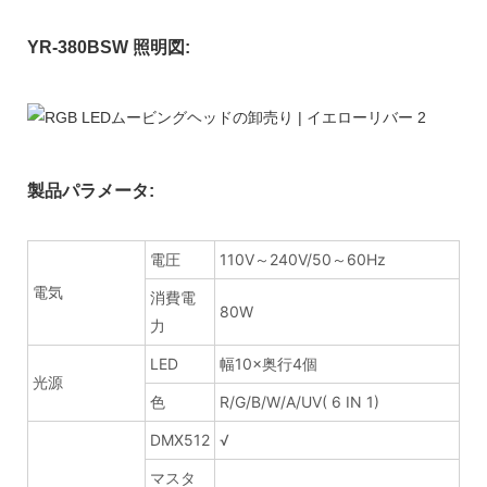
YR-380BSW 照明図:
製品パラメータ:
電圧
110V～240V/50～60Hz
電気
消費電
80W
力
LED
幅10×奥行4個
光源
色
R/G/B/W/A/UV( 6 IN 1)
DMX512
√
マスタ