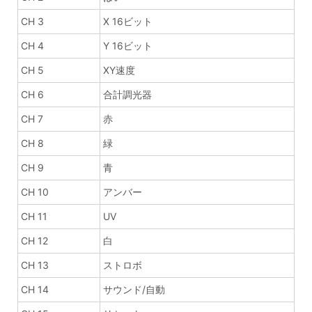
CH 3
X 16ビット
CH 4
Y 16ビット
CH 5
XY速度
CH 6
合計調光器
CH 7
赤
CH 8
緑
CH 9
青
CH 10
アンバー
CH 11
UV
CH 12
白
CH 13
ストロボ
CH 14
サウンド/自動