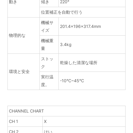
動き
傾き
220°
位置補正を自動で行う
機械サ
201.4×196×317.4mm
イズ
物理的な
機械重
3.4kg
量
ストッ
乾燥した清潔な場所
ク
環境と安全
実行温
-10°C~45°C
度。
CHANNEL CHART
CH 1
X
CH 2
はい