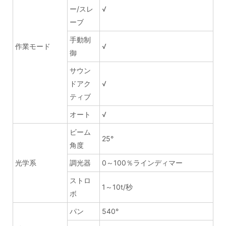
ー/スレ
√
ーブ
手動制
作業モード
√
御
サウン
ドアク
√
ティブ
オート
√
ビーム
25°
角度
光学系
調光器
0～100％ラインディマー
ストロ
1～10t/秒
ボ
パン
540°