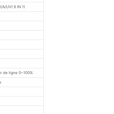
/A/UV( 6 IN 1)
ur de ligne 0~100%
s