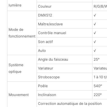
lumière
Couleur
R/G/B/W
DMX512
√
Maître/esclave
√
Mode de
Contrôle manuel
√
fonctionnement
Son actif
√
Auto
√
Angle du faisceau
25°
Système
Variateur
Variate
optique
Stroboscope
1 à 10 t/
Poêle
540°
Mouvement
Inclinaison
220°
Correction automatique de la position