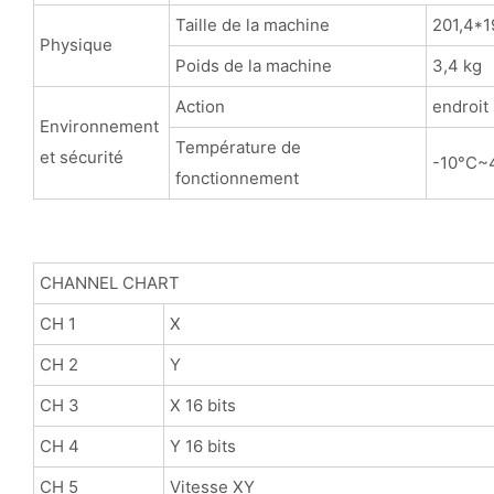
Taille de la machine
201,4*
Physique
Poids de la machine
3,4 kg
Action
endroit
Environnement
Température de
et sécurité
-10°C~
fonctionnement
CHANNEL CHART
CH 1
X
CH 2
Y
CH 3
X 16 bits
CH 4
Y 16 bits
CH 5
Vitesse XY