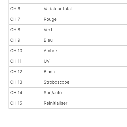
CH 6
Variateur total
CH 7
Rouge
CH 8
Vert
CH 9
Bleu
CH 10
Ambre
CH 11
UV
CH 12
Blanc
CH 13
Stroboscope
CH 14
Son/auto
CH 15
Réinitialiser