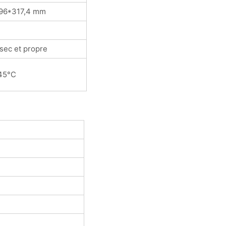
196*317,4 mm
 sec et propre
45°C