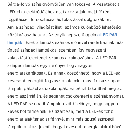
Sárga-folyó színe gyönyörűen van tokozva. A vezetéket a
LED-chip elektródájához csatlakoztatják, majd főként
rögzítéssel, forrasztással és tokozással dolgozzák fel.
Ami a színpadi világítást illeti, számos különböző lehetőség
közül választhatunk. Az egyik népszerű opció
a LED PAR
lámpák
. Ezek a lámpák számos előnnyel rendelkeznek más
típusú színpadi lámpákkal szemben, így nagyszerű
választást jelentenek számos alkalmazáshoz. A LED PAR
színpadi lámpák egyik előnye, hogy nagyon
energiatakarékosak. Ez annak köszönhető, hogy a LED-ek
kevesebb energiát fogyasztanak, mint más típusú színpadi
lámpák, például az izzólámpák. Ez pénzt takaríthat meg az
energiaszámláján, és segíthet csökkenteni a szénlábnyomát.
A LED PAR színpadi lámpák további előnye, hogy nagyon
kevés hőt termelnek. Ez azért van, mert a LED-ek több
energiát alakítanak át fénnyé, mint más típusú színpadi
lámpák, ami azt jelenti, hogy kevesebb energia alakul hővé.