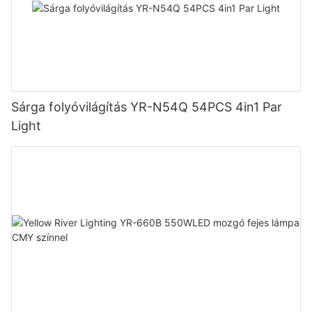
Sárga folyóvilágítás YR-N54Q 54PCS 4in1 Par
Light