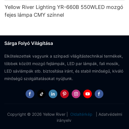
Yellow River Lighting YR-660B 550WLED mozgó
fejes lámpa CMY színnel
Sárga Folyó Világítása
Elkötelezettek vagyunk a színpadi világítástechnikai termékek,
többek között mozgó fejlámpák, LED par lámpák, fali mosók,
LED sávlámpák stb. biztosítása iránt, és stabil minőségű, kiváló
minőségű szolgáltatásokat nyújtunk.
Copyright © 2026 Yellow River |
Oldaltérkép
|
Adatvédelmi
irányelv