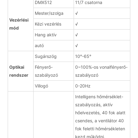
DMX512
11/7 csatorna
Mester/szolga
√
Vezérlési
Kézi vezérlés
√
mód
Hang aktív
√
autó
√
Sugárszög
10°-65°
Optikai
Fényerő-
0~100%-os vonalfényerő-
rendszer
szabályozó
szabályozó
Villogó
0-20Hz
Intelligens hőmérséklet-
szabályozás, aktív
hőelvezetés, 40 fok alatt
csendes, a ventilátor 40
fok feletti hőmérsékleten
kezd működni.