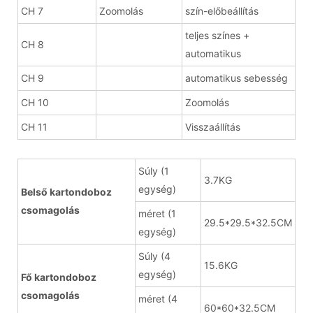
CH 7
Zoomolás
szín-előbeállítás
teljes színes +
CH 8
automatikus
CH 9
automatikus sebesség
CH 10
Zoomolás
CH 11
Visszaállítás
Súly (1
3.7KG
egység)
Belső kartondoboz
csomagolás
méret (1
29.5*29.5*32.5CM
egység)
Súly (4
15.6KG
egység)
Fő kartondoboz
csomagolás
méret (4
60*60*32.5CM