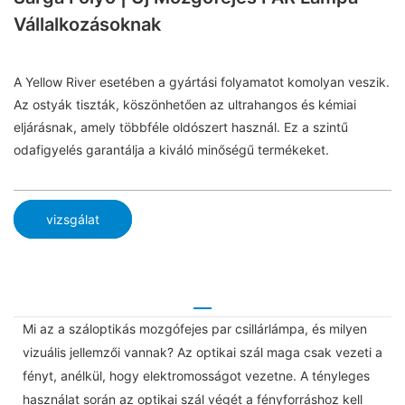
Vállalkozásoknak
A Yellow River esetében a gyártási folyamatot komolyan veszik.
Az ostyák tiszták, köszönhetően az ultrahangos és kémiai
eljárásnak, amely többféle oldószert használ. Ez a szintű
odafigyelés garantálja a kiváló minőségű termékeket.
vizsgálat
Mi az a száloptikás mozgófejes par csillárlámpa, és milyen
vizuális jellemzői vannak? Az optikai szál maga csak vezeti a
fényt, anélkül, hogy elektromosságot vezetne. A tényleges
használat során az optikai szál végét a fényforráshoz kell