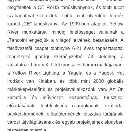
megfeleltek a CE RoHS tanúsítványnak, és több tucat
szabadalmat szereztek. Több mint ötvenféle termék
kapott „CE” tanúsítványt. Az 1999-ben alapított Yellow
River munkatársai mindig felelősséget vállalnak a
„Táncolni engedjük a világot” elvének betartásáért. A
felsővezetői csapat többnyire 6-21 éves tapasztalattal
rendelkező iparági személyzetből áll. Jelenleg a
vállalatnak három K+F központja és három márkája van:
a Yellow River Lighting, a Yagelai és a Yagesi. Hét
irodánk van Kínában, és több mint 2000 globális
márkaképviselőnk és projektvállalkozónk van. Az Ön
kulturális és művészeti központjának, turisztikai
előadásának, többfunkciós csarnokának, szállodai
bankett-termének, előadótermének, éjszakai túrájának,
városi tájvilágításának és egyéb projektjeinek előnyben
részesített gyártója.