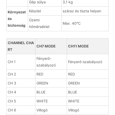
Gép súlya
3,1 kg
Készlet
száraz és tiszta helyen
Környezet
és
Üzemi
Max. 40°C
biztonság
hőmérséklet
CHANNEL CHA
CH7 MODE
CH11 MODE
RT
Fényerő-
CH 1
Fényerő-szabályozó
szabályozó
CH 2
RED
RED
CH 3
GREEN
GREEN
CH 4
BLUE
BLUE
CH 5
WHITE
WHITE
CH 6
Villogó
Villogó