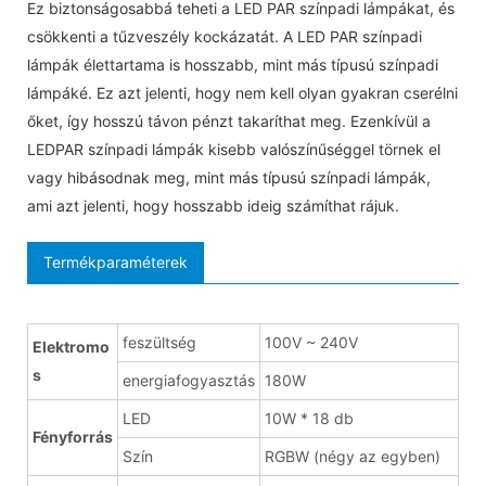
Ez biztonságosabbá teheti a LED PAR színpadi lámpákat, és
csökkenti a tűzveszély kockázatát. A LED PAR színpadi
lámpák élettartama is hosszabb, mint más típusú színpadi
lámpáké. Ez azt jelenti, hogy nem kell olyan gyakran cserélni
őket, így hosszú távon pénzt takaríthat meg. Ezenkívül a
LEDPAR színpadi lámpák kisebb valószínűséggel törnek el
vagy hibásodnak meg, mint más típusú színpadi lámpák,
ami azt jelenti, hogy hosszabb ideig számíthat rájuk.
Termékparaméterek
feszültség
100V ~ 240V
Elektromo
s
energiafogyasztás
180W
LED
10W * 18 db
Fényforrás
Szín
RGBW (négy az egyben)