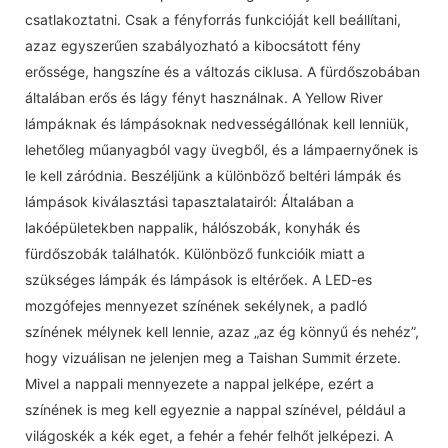
csatlakoztatni. Csak a fényforrás funkcióját kell beállítani,
azaz egyszerűen szabályozható a kibocsátott fény
erőssége, hangszíne és a változás ciklusa. A fürdőszobában
általában erős és lágy fényt használnak. A Yellow River
lámpáknak és lámpásoknak nedvességállónak kell lenniük,
lehetőleg műanyagból vagy üvegből, és a lámpaernyőnek is
le kell záródnia. Beszéljünk a különböző beltéri lámpák és
lámpások kiválasztási tapasztalatairól: Általában a
lakóépületekben nappalik, hálószobák, konyhák és
fürdőszobák találhatók. Különböző funkcióik miatt a
szükséges lámpák és lámpások is eltérőek. A LED-es
mozgófejes mennyezet színének sekélynek, a padló
színének mélynek kell lennie, azaz „az ég könnyű és nehéz”,
hogy vizuálisan ne jelenjen meg a Taishan Summit érzete.
Mivel a nappali mennyezete a nappal jelképe, ezért a
színének is meg kell egyeznie a nappal színével, például a
világoskék a kék eget, a fehér a fehér felhőt jelképezi. A