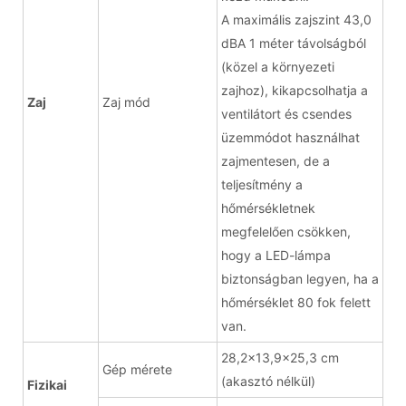
A maximális zajszint 43,0
dBA 1 méter távolságból
(közel a környezeti
zajhoz), kikapcsolhatja a
Zaj
Zaj mód
ventilátort és csendes
üzemmódot használhat
zajmentesen, de a
teljesítmény a
hőmérsékletnek
megfelelően csökken,
hogy a LED-lámpa
biztonságban legyen, ha a
hőmérséklet 80 fok felett
van.
28,2x13,9x25,3 cm
Gép mérete
(akasztó nélkül)
Fizikai