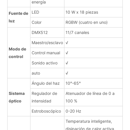
energía
LED
10 W x 18 piezas
Fuente de
luz
Color
RGBW (cuatro en uno)
DMX512
11/7 canales
Maestro/esclavo
√
Modo de
Control manual
√
control
Sonido activo
√
auto
√
Ángulo del haz
10°-65°
Sistema
Regulador de
Atenuador de línea de 0 a
óptico
intensidad
100 %
Estroboscópico
0-20 Hz
Temperatura inteligente,
disipación de calor activa,