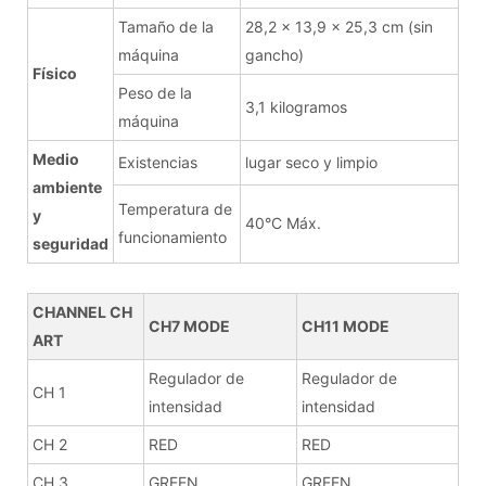
Tamaño de la
28,2 x 13,9 x 25,3 cm (sin
máquina
gancho)
Físico
Peso de la
3,1 kilogramos
máquina
Medio
Existencias
lugar seco y limpio
ambiente
Temperatura de
y
40°C Máx.
funcionamiento
seguridad
CHANNEL CH
CH7 MODE
CH11 MODE
ART
Regulador de
Regulador de
CH 1
intensidad
intensidad
CH 2
RED
RED
CH 3
GREEN
GREEN