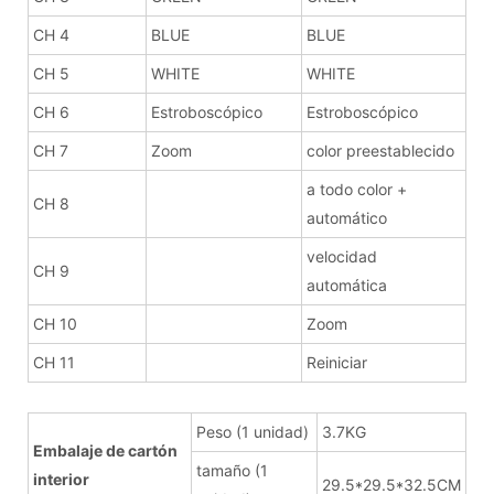
CH 4
BLUE
BLUE
CH 5
WHITE
WHITE
CH 6
Estroboscópico
Estroboscópico
CH 7
Zoom
color preestablecido
a todo color +
CH 8
automático
velocidad
CH 9
automática
CH 10
Zoom
CH 11
Reiniciar
Peso (1 unidad)
3.7KG
Embalaje de cartón
tamaño (1
interior
29.5*29.5*32.5CM