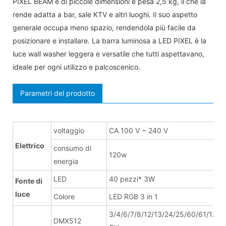
PIXEL BEAM è di piccole dimensioni e pesa 2,5 kg, il che la
rende adatta a bar, sale KTV e altri luoghi. Il suo aspetto
generale occupa meno spazio, rendendola più facile da
posizionare e installare. La barra luminosa a LED PIXEL è la
luce wall washer leggera e versatile che tutti aspettavano,
ideale per ogni utilizzo e palcoscenico.
Parametri del prodotto
voltaggio
CA 100 V ~ 240 V
Elettrico
consumo di
120w
energia
LED
40 pezzi* 3W
Fonte di
luce
Colore
LED RGB 3 in 1
3/4/6/7/8/12/13/24/25/60/61/120/
DMX512