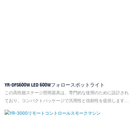
YR-DFS600W LED 600Wフォロースポットライト
この高性能ステージ照明器具は、専門的な使用のために設計され
ており、コンパクトパッケージで汎用性と信頼性を提供します。
50Hz/60HzでのAC90V〜240Vの広い電圧範囲をサポートしており、
世界中のさまざまな電気システムに適しています。 640Wと600W
の光源の消費電力により、最大50,000時間の寿命で明るく強力な照
明を提供します。 5色の5色（白、赤、緑、青、オレンジ、黄色）