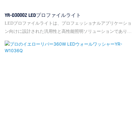
YR-D3000Z LEDプロファイルライト
LEDプロファイルライトは、プロフェッショナルアプリケーショ
ン向けに設計された汎用性と高性能照明ソリューションであり、
並外れた明るさと柔軟性を提供します。 300Wの定格電力と穂軸
LED光源を備えたこのフィクスチャは、エネルギー効率を維持し
ながら強力な照明を提供します。 AC100V-240V/50-60Hzの広い入
力電圧範囲で動作し、世界中のさまざまな電気システムに適して
います