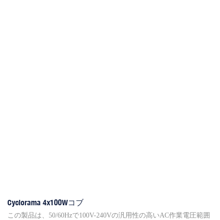
源の安定した品質と寿命を確保することができるため、ベストセ
ラー製品LEDプロファイルの1つです
Cyclorama 4x100Wコブ
この製品は、50/60Hzで100V-240Vの汎用性の高いAC作業電圧範囲