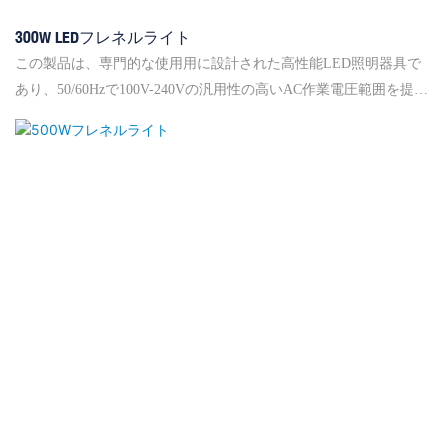
300W LEDフレネルライト
この製品は、専門的な使用用に設計された高性能LED照明器具で
あり、50/60Hzで100V-240Vの汎用性の高いAC作業電圧範囲を提供
し、グローバルアプリケーションに適しています。 定格総電力は
550Wで、エネルギー効率を維持しながら強力な照明を提供しま
す。 フィクスチャは、摂氏40度未満の最大温度で動作するように
設計されており、さまざまな環境で信頼できるパフォーマンスを
確保する