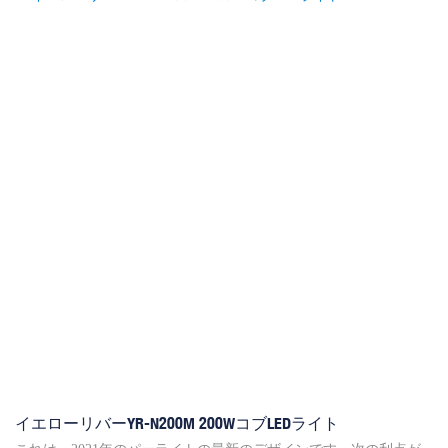
り40,000立方フィートの高い煙出力を備えた堅牢なデザインを備え
ており、密度が高く衝撃的な霧効果を確保しています。このリモ
ートコントロールスモークマシンは、高性能、使いやすさ、信頼
性の高いコントロールオプションを組み合わせて、没入型で動的
な視覚効果を作成するための不可欠なツールです。 コンサート、
劇場、特別なイベントで雰囲気を高めるのに最適です
イエローリバーYR-N200M 200WコブLEDライト