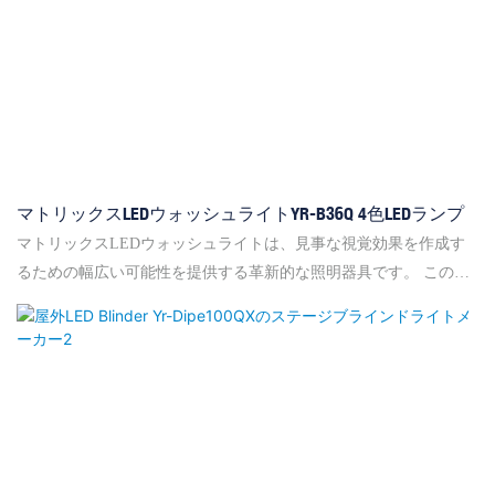
マトリックスLEDウォッシュライトYR-B36Q 4色LEDランプ
マトリックスLEDウォッシュライトは、見事な視覚効果を作成す
るための幅広い可能性を提供する革新的な照明器具です。 このタ
イプのLEDウォッシュライトは、グリッドのようなパターンで配
置された複数の小さな列の小さなライトを備えており、無数の色
の組み合わせとパターンを生成するために個別に制御できます。
この種の照明器具を使用することの利点は、強力なビームと穏や
かな色の両方のブレンドの両方を作成する能力にあり、ライブパ
フォーマンス、ステージ、またはナイトクラブを照らすのに理想
的です。 さらに、マトリックスLEDウォッシュライトは、優れた