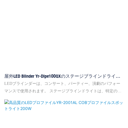
パフォーマンスを提供しながら、従来の照明システムよりも少な
い電力を消費するエネルギー効率の高い電球を利用します。
屋外LED Blinder Yr-Dipe100QXのステージブラインドライト
メーカー2
LEDブラインダーは、コンサート、パーティー、演劇のパフォー
マンスで使用されます。 ステージブラインドライトは、特定のパ
ターンに配置された複数の高強度LEDライトで構成され、見事な
視覚効果を作成します。 光の強度と速度を調整することにより、
ステージで演奏するアーティストやグループを強調するさまざま
な照明雰囲気を作成できます。 彼らはあらゆるパフォーマンスに