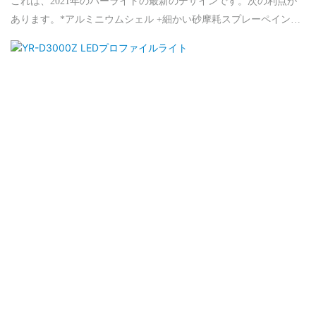
これは、2021年のパーライトの最新のデザインです。次の利点が
あります。*アルミニウムシェル +細かい砂摩耗スプレーペイント
+丸い外観孤独なボトムシェル +リミットハンドル。