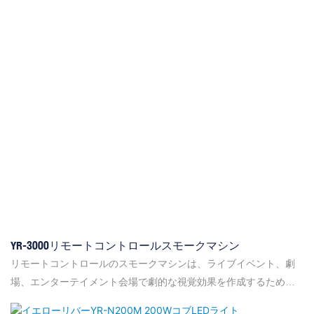
のカラーホイールを提供し、さまざまな照明ニーズに汎用性の高
いカラーオプションを提供します。 ライトゲートは線形調光とス
トロボ効果をサポートしますが、開口部のサイズはビームを正確
に制御するために調整可能です
YR-3000リモートコントロールスモークマシン
リモートコントロールのスモークマシンは、ライブイベント、劇
場、エンターテイメント会場で劇的な視覚効果を作成するために
設計された強力で汎用性の高い曇りソリューションです。 1分あた