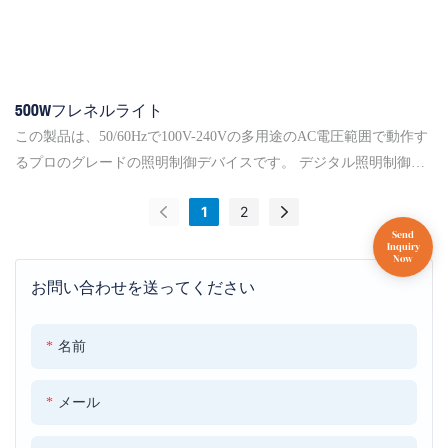
500Wフレネルライト
この製品は、50/60Hzで100V-240Vの多用途のAC電圧範囲で動作す
るプロのグレードの照明制御デバイスです。 デジタル照明制御の
国際標準であるDMX512プロトコルを順守し、幅広い照明システム
1
2
との互換性を確保します。 傑出した機能は、RDM（リモートデバ
イス管理）機能のサポートです。これにより、2つのUSBインター
フェイスを介した高度な制御と監視が可能になり、ユーザーがプ
お問い合わせを送ってください
ログラムを変更してデバイスをリモートで管理できます。
名前
メール