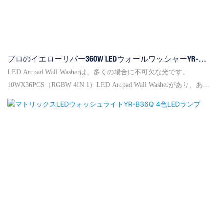
プロのイエローリバー360W LEDウォールワッシャーYR-
W1036Q
LED Arcpad Wall Washerは、多くの場合に不可欠な光です。
10WX36PCS（RGBW 4IN 1）LED Arcpad Wall Washerがあり、あな
たのニーズを満たす可能性があります。 最大ノイズは43..3dB（1m
距離）です。 25°/45°オプションと11/6CHスイッチ可能のためのビ
ーム角度。多くの顧客は私たちの壁のワッシャーについて良いフ
ィードバックを与えてくれました。あなたは私たちと何を待って
いますか。 YA GE LAI LIGHTING &英国との協力を通じて、オー
ディオ（香港）リミテッド」 Ya ge Lai International Groupであり、
海外のマーケティングと開発を担当します