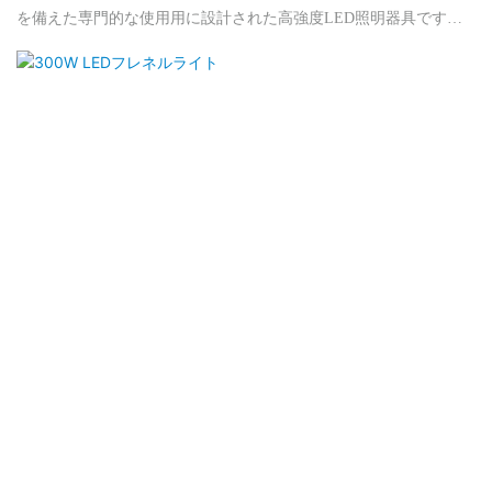
を備えた専門的な使用用に設計された高強度LED照明器具です。
定格総電力は450Wで、高出力照明アプリケーション向けに設計さ
れています。 最大動作温度は摂氏40度未満です。これは、広範囲
の環境でパフォーマンスを維持するのに役立ちます