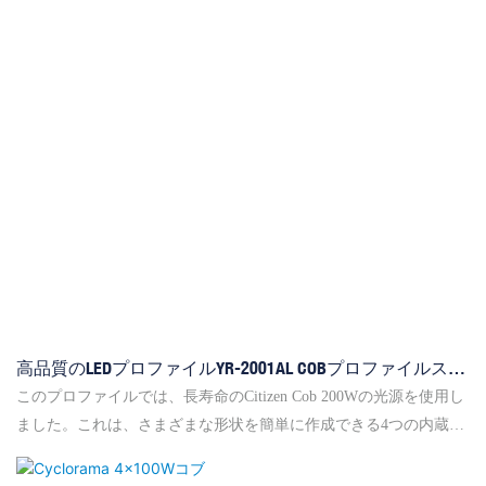
深さと寸法を追加するだけでなく、激しい期待と興奮の瞬間を生
み出すことで観客の関与を強化します。 これらの目がくらむよう
な備品によって生成される鮮やかな色は、視聴者が他のようなシ
ュールな体験を提供します。
高品質のLEDプロファイルYR-2001AL COBプロファイルスポ
ットライト200W
このプロファイルでは、長寿命のCitizen Cob 200Wの光源を使用し
ました。これは、さまざまな形状を簡単に作成できる4つの内蔵バ
ーンドアです。 完全なアルミニウムハウスと良質のファンのため
に熱散逸の問題は発生しません。私たちの内側の構造設計は、光