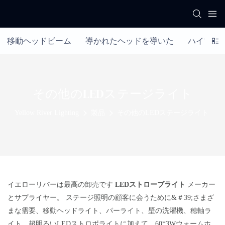
移動ヘッドビーム
導かれたヘッドを導いた
ハイブリ
その他のLEDステージライト
Yellow River Lighting
製品
その他のLEDステージライト
イエローリバーは最高の卸売です
LEDストローブライト
メーカー
とサプライヤー。 ステージ照明の顧客に会うために&＃39;さまざ
まな需要、移動ヘッドライト、パーライト、壁の洗濯機、穂軸ラ
イト、超明るいLEDストロボライトに加えて、60*3Wウォームホ