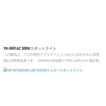
YR-3001AZ 300Wスポットライト
この製品は、プロの照明アプリケーション向けに設計された高性
能LED照明器具です。 50/60Hzの周波数で100V-240VのAC電圧範囲
で動作し、世界中のさまざまな電源システムに汎用性がありま
す。 評価された総電力消費量は320Wで、力率は0.61で、エネルギ
ー効率が高くなります。 フィクスチャは、摂氏40度未満の周囲温
度で最適に機能するように設計されており、さまざまな環境で信
頼できるパフォーマンスを確保する