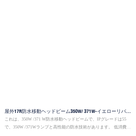
屋外17R防水移動ヘッドビーム350W/ 371W-イエローリバー
照明
これは、350W /371 W防水移動ヘッドビームで、IPグレードは55
で、350W /371Wランプと高性能の防水技術があります。 低消費と
高輝度、エネルギー効率、長寿命、ビーム、スポット、洗浄を1つ