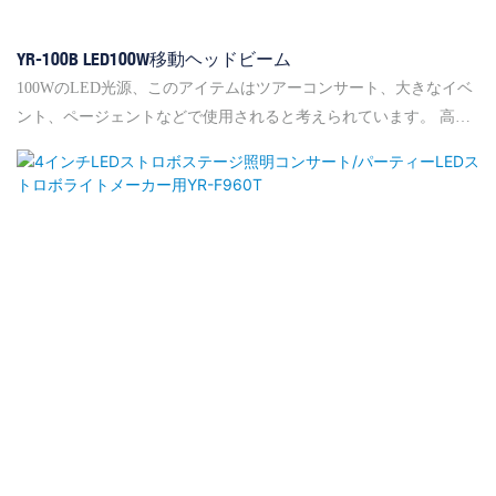
YR-100B LED100W移動ヘッドビーム
100WのLED光源、このアイテムはツアーコンサート、大きなイベ
ント、ページェントなどで使用されると考えられています。 高レ
ベルの資格により、完全な冷却システムが保証され、電球の寿命
が長くなります。 さらに、このライトには、大規模で専門家のコ
ントローラーを介してアドレスコードを設定するのに便利なRDM
関数を備えています。Feature：◎1色のホイール：14色+白、ダブ
ルレインボーエフェクト、1 16ファセットプリズム pan 540°1.7s /
サイクル、傾斜：270°0.8S /サイクル◎LCDディスプレイ、ビーム
エンジェル：0.8度