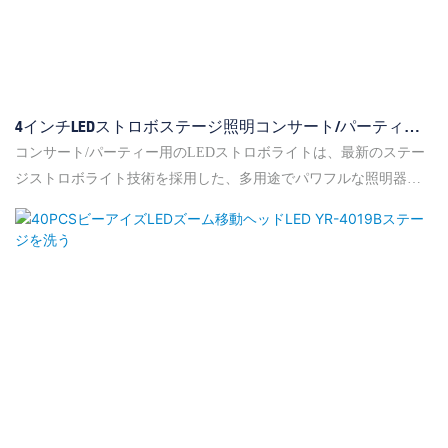
4インチLEDストロボステージ照明コンサート/パーティー
LEDストロボライトメーカー用YR-F960T
コンサート/パーティー用のLEDストロボライトは、最新のステー
ジストロボライト技術を採用した、多用途でパワフルな照明器具
です。このLEDステージストロボ照明には、調整可能なフラッシ
ュ速度、明るさ制御、カラーミキシングオプションなどのさまざ
まな機能があり、ユーザーは照明表示を簡単にカスタマイズでき
ます。YR-F960T LEDストロボステージ照明は、8セグメントのス
トロボをベースにした最新のストロボで、通常のストロボとして
だけでなく、背景として優れた効果ライトとしても機能します。
特徴：◎優れた放熱性 ◎標準リニア調光 ◎80セグメントの競走
+カラー+点滅