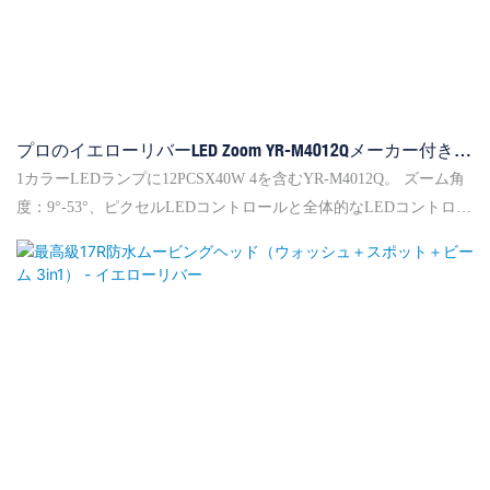
プロのイエローリバーLED Zoom YR-M4012Qメーカー付きの
移動ヘッドウォッシュ +ビーム
1カラーLEDランプに12PCSX40W 4を含むYR-M4012Q。 ズーム角
度：9°-53°、ピクセルLEDコントロールと全体的なLEDコントロー
ルは、顧客アプリケーションを満たすためのより多くのパターン
を提示します。 RDMとArtNet（オプション）をサポートします。
高効率冷却システムとインテリジェントスピードコントロールフ
ァンを使用するユニットが安全かつ環境に優しい川のプロのイエ
ローリバーをZOOM YR-M4012Qメーカーで移動ヘッドウォッシュ
+ビームLEDを使用することができます。