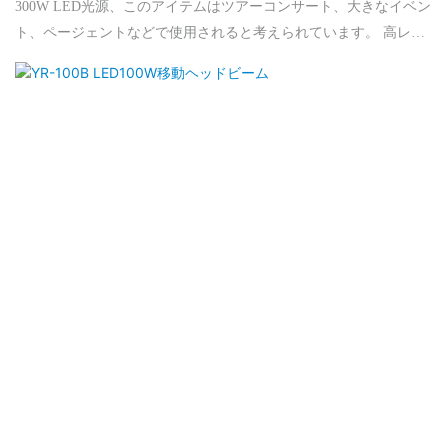
300W LED光源、このアイテムはツアーコンサート、大きなイベン
ト、ページェントなどで使用されると考えられています。 高レベ
ルの資格により、完全な冷却システムが保証され、電球の寿命が
長くなります。 Moreover ,this light has RDM function which is
convenient to set address code through big and professtional
controller.Feature:◎ Improved cooling system◎ 1 color wheel: 14
colors + white, with double rainbow effect◎ 1 pc 8 facet prism with bi-
directional rotation◎ Pan 540° 1.7S/cycle, tilt:270° 1.2S/cycle◎ LCD
display + 5 mechanical buttons, Beam Angel: 0.8度