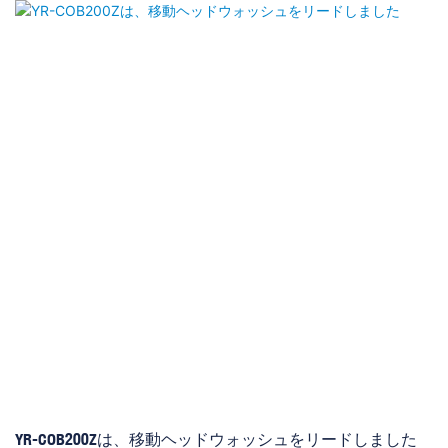
に組み合わせて、屋外のプロのステージの市場を獲得します。 ゴ
ボの場合、4つのホワイトホール+10 PCSゴボホイール+1個のPCS
が揺れ効果を伴うゴボホイールに影響を与えます。 プリズムは
1PCS 32-ファセットプリズムです & 1PCS 6線形プリズム+ 1 PCSバ
イレイヤープリズム+ 1PCS 16-ファセットプリズム & 1PCS 6線形
プリズムビーム角度は4/8度、パンの動きは540度、270度の傾きが
あります。また、高効率の冷却システムとインテリジェントスピ
ードコントロールファンもあり、電球の寿命を長くすることがで
きます
YR-COB200Zは、移動ヘッドウォッシュをリードしました