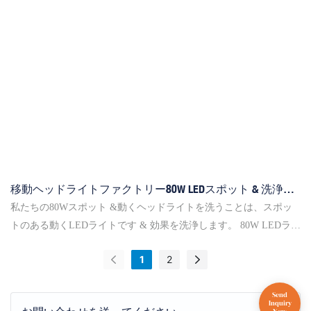
にすることを可能にします。NIGショー、クラブ、ディスコマーケ
ットでは非常に人気があります。 特徴：beam角度：4°-60°◎イン
テリジェント温度制御冷却ファンZoom Zoom Pixelコントロールと
サークル制御、dmx512+RDMサポート◎高効率冷却システム
移動ヘッドライトファクトリー80W LEDスポット & 洗浄ラ
イト - イエローリバー照明
私たちの80Wスポット &動くヘッドライトを洗うことは、スポッ
トのある動くLEDライトです & 効果を洗浄します。 80W LEDラン
プは頭の中央にあり、8pcs高出力3IN1 LEDランプが周りにありま
1
2
す。 それは小さな体を持っていて、高い明るさと特別な洗浄を示
すことができます&スポット効果。 LEDスポットライトは、ステ
ージ上の特定の領域またはオブジェクトに向けることができる狭