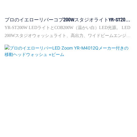
プロのイエローリバーコブ200WスタジオライトYR-ST200W
メーカー
YR-ST200W LEDライトとCOB200W（温かい白）LED光源。 LED
200Wスタジオウォッシュライト、高出力、ワイドビームエンジェ
ル、純粋な色温度、Hight CRIとFlicker Free Featureを備えていま
す。 ビーム角度は60°で、LEDディスプレイとインテリジェントな
温度ファン制御があります。 LEDテクノロジーを使用すると、消
費電力が減少し、ランプソースライフラローリバープロフェッシ
ョナルイエローリバーコブ200WスタジオライトYR-ST200Wメーカ
ーが増加し、研究、生産、マーケティング、アフターセールスを
介入全体として収集するステージ照明企業です。