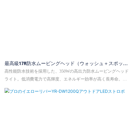
最高級17R防水ムービングヘッド（ウォッシュ＋スポット
＋ビーム 3in1） - イエローリバー
高性能防水技術を採用した、350Wの高出力防水ムービングヘッド
ライト。低消費電力で高輝度、エネルギー効率が高く長寿命。ビ
ーム、スポット、ウォッシュを1つに組み合わせることで、屋外の
プロステージ市場で勝利を収めています。14色+ホワイト、セミカ
ラー効果、電子位置決め機能を備えています。ゴボは、14個のゴ
ボホイール+ホワイト、9個の回転ゴボです。プリズムは、16面プ
リズム1個と6面リニアプリズム1個です。ビーム角度は3.8～45度、
パン移動は540度、チルトは270度です。高効率冷却システムとイ
ンテリジェント速度制御ファンも備えており、電球の寿命を延ば