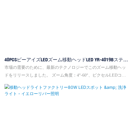
40PCSビーアイズLEDズーム移動ヘッドLED YR-4019Bステー
ジを洗う
市場の需要のために、最新のテクノロジーでこのズーム移動ヘッ
ドをリリースしました。 ズーム角度：4°-60°、ピクセルLEDコン
トロールと全体的なLEDコントロールは、顧客アプリケーション
を満たすためにより多くのパテンを提示します。 特に滑らかなモ
ーターが使用され、低ノイズで高速に回転することができます。
Ultraからの鋭いビームが撃ち、1インチの40WX19 4をリードし
て、他の洗浄ライトから経験したことのない見事な感覚を観客に
もたらしました。 高効率冷却システムとインテリジェントスピー
ドコントロールファンは、ユニットを安全かつ環境に優しいもの