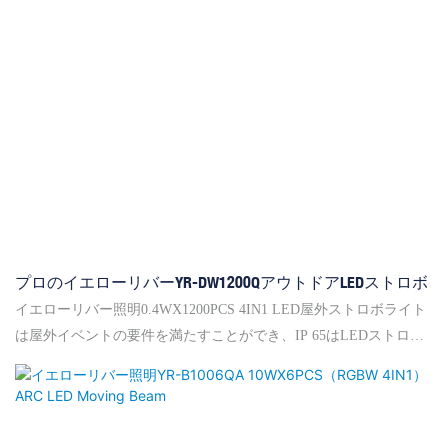
すことができます。
プロのイエローリバーYR-DW1200QアウトドアLEDストロボ
イエローリバー照明0.4WX1200PCS 4IN1 LED屋外ストロボライト
は屋外イベントの要件を満たすことができ、IP 65はLEDストロボ
ライトを保護できます。ストロボ、静的な色の混合、固定背景の
自動制御、110°ビーム角度の自動コントロール、エラー川のプロ
です。中国に7つのオフィスがあり、2000を超えるグローバルブラ
ンドエージェントとプロジェクト請負業者がいます