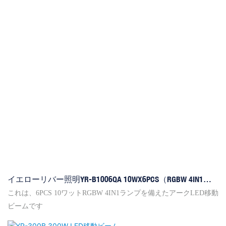
イエローリバー照明YR-B1006QA 10WX6PCS（RGBW 4IN1）
ARC LED Moving Beam
これは、6PCS 10ワットRGBW 4IN1ランプを備えたアークLED移動
ビームです