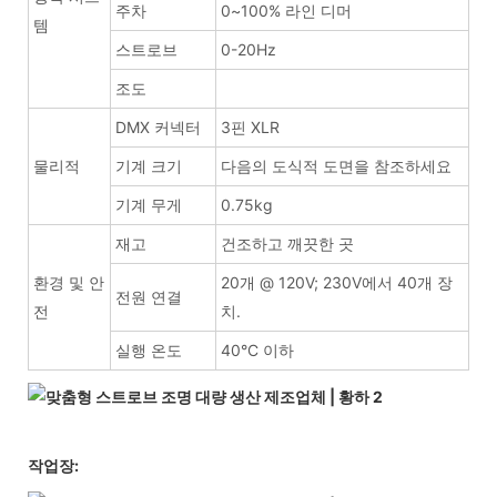
주차
0~100% 라인 디머
템
스트로브
0-20Hz
조도
DMX 커넥터
3핀 XLR
물리적
기계 크기
다음의 도식적 도면을 참조하세요
기계 무게
0.75kg
재고
건조하고 깨끗한 곳
환경 및 안
20개 @ 120V; 230V에서 40개 장
전원 연결
전
치.
실행 온도
40°C 이하
작업장: