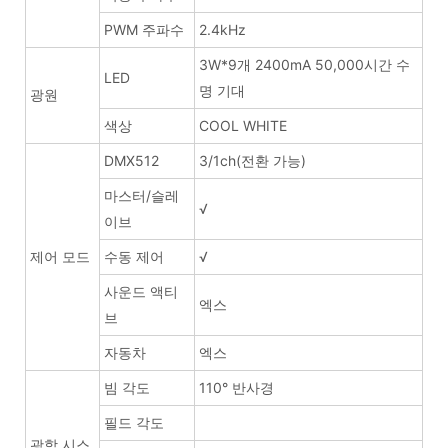
PWM 주파수
2.4kHz
3W*9개 2400mA 50,000시간 수
LED
명 기대
광원
색상
COOL WHITE
DMX512
3/1ch(전환 가능)
마스터/슬레
√
이브
제어 모드
수동 제어
√
사운드 액티
엑스
브
자동차
엑스
빔 각도
110° 반사경
필드 각도
광학 시스