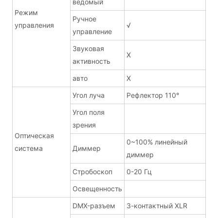
ведомый
Режим
Ручное
управления
√
управление
Звуковая
Х
активность
авто
Х
Угол луча
Рефлектор 110°
Угол поля
зрения
Оптическая
0~100% линейный
система
Диммер
диммер
Стробоскоп
0-20 Гц
Освещенность
DMX-разъем
3-контактный XLR