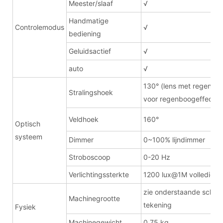
Meester/slaaf
√
Handmatige
Controlemodus
√
bediening
Geluidsactief
√
auto
√
130° (lens met regenbo
Stralingshoek
voor regenboogeffect)
Veldhoek
160°
Optisch
systeem
Dimmer
0~100% lijndimmer
Stroboscoop
0-20 Hz
Verlichtingssterkte
1200 lux@1M volledige 
zie onderstaande schem
Machinegrootte
tekening
Fysiek
Machinegewicht
0,75 kg