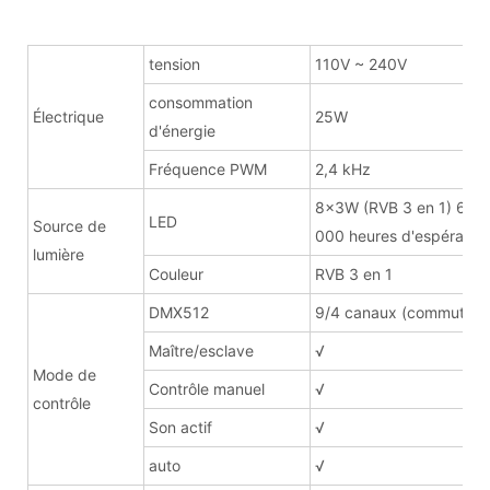
tension
110V ~ 240V
consommation
Électrique
25W
d'énergie
Fréquence PWM
2,4 kHz
8x3W (RVB 3 en 1) 60
LED
Source de
000 heures d'espérance
lumière
Couleur
RVB 3 en 1
DMX512
9/4 canaux (commutabl
Maître/esclave
√
Mode de
Contrôle manuel
√
contrôle
Son actif
√
auto
√