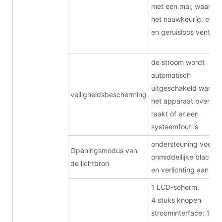
met een mal, waardoo
het nauwkeurig, effici
en geruisloos ventileer
de stroom wordt
automatisch
uitgeschakeld wanne
veiligheidsbescherming
het apparaat oververh
raakt of er een
systeemfout is
ondersteuning voor
Openingsmodus van
onmiddellijke black-o
de lichtbron
en verlichting aan
1 LCD-scherm,
4 stuks knopen
stroominterface: 1 in