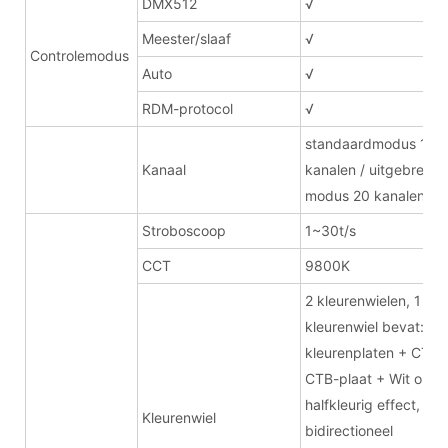
DMX512
√
Meester/slaaf
√
Controlemodus
Auto
√
RDM-protocol
√
standaardmodus 16
Kanaal
kanalen / uitgebreide
modus 20 kanalen
Stroboscoop
1~30t/s
CCT
9800K
2 kleurenwielen, 1
kleurenwiel bevat: 11
kleurenplaten + CTO 
CTB-plaat + Wit open
halfkleurig effect,
Kleurenwiel
bidirectioneel