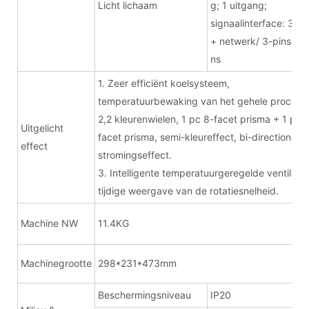
Licht lichaam
g; 1 uitgang;
signaalinterface: 3-pi
+ netwerk/ 3-pins + 5
ns
1. Zeer efficiënt koelsysteem,
temperatuurbewaking van het gehele proces.
2,2 kleurenwielen, 1 pc 8-facet prisma + 1 pc 
Uitgelicht
facet prisma, semi-kleureffect, bi-directioneel
effect
stromingseffect.
3. Intelligente temperatuurgeregelde ventilator
tijdige weergave van de rotatiesnelheid.
Machine NW
11.4KG
Machinegrootte
298*231*473mm
Beschermingsniveau
IP20