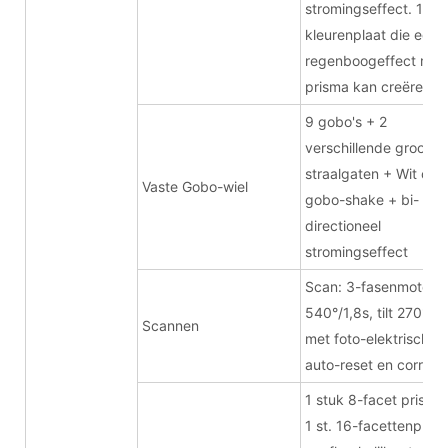
stromingseffect. 1 6-
kleurenplaat die een
regenboogeffect met
prisma kan creëren.
9 gobo's + 2
verschillende grootte
straalgaten + Wit ope
Vaste Gobo-wiel
gobo-shake + bi-
directioneel
stromingseffect
Scan: 3-fasenmotor, 
540°/1,8s, tilt 270°/0,
Scannen
met foto-elektrische
auto-reset en correct
1 stuk 8-facet prisma
1 st. 16-facettenprism