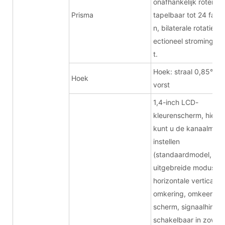
onafhankelijk roterend
Prisma
tapelbaar tot 24 face
n, bilaterale rotatie, bi
ectioneel stromingsef
t.
Hoek: straal 0,85°; m
Hoek
vorst
1,4-inch LCD-
kleurenscherm, hierm
kunt u de kanaalmod
instellen
(standaardmodel,
uitgebreide modus),
horizontale verticale
omkering, omkeerbaa
scherm, signaalhint,
schakelbaar in zowel