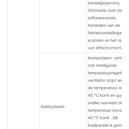
kanaalgegevens,
informatie over de
softwareversie,
herstellen van de
fabrieksinstellingen,
scannen en het result
van effectcorrectie.
Koelsysteem: ventilat
met intelligente
temperatuurregeling.
ventilator stopt wann
de temperatuur onde
40
℃
komt en gaat
sneller wanneer de
Koelsysteem
temperatuur boven d
40
℃
komt
. Elk
koelpaneel is gemaak