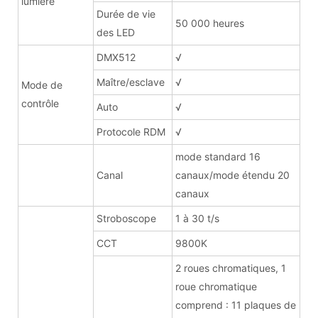
lumière
Durée de vie
50 000 heures
des LED
DMX512
√
Maître/esclave
√
Mode de
contrôle
Auto
√
Protocole RDM
√
mode standard 16
Canal
canaux/mode étendu 20
canaux
Stroboscope
1 à 30 t/s
CCT
9800K
2 roues chromatiques, 1
roue chromatique
comprend : 11 plaques de