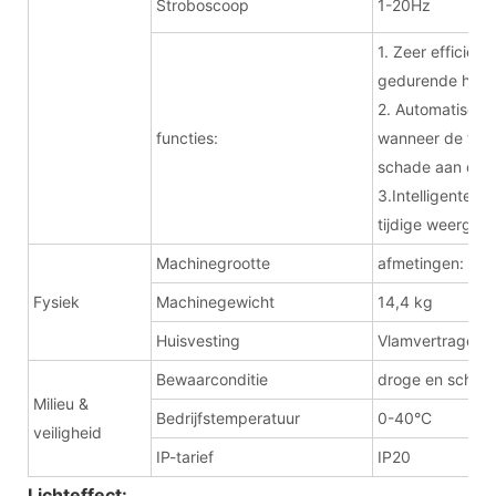
Stroboscoop
1-20Hz
1. Zeer efficië
gedurende het g
2. Automatische
functies:
wanneer de temp
schade aan de 
3.Intelligente sn
tijdige weergave
Machinegrootte
afmetingen: 3
Fysiek
Machinegewicht
14,4 kg
Huisvesting
Vlamvertragend 
Bewaarconditie
droge en schone
Milieu &
Bedrijfstemperatuur
0-40°C
veiligheid
IP-tarief
IP20
Lichteffect: