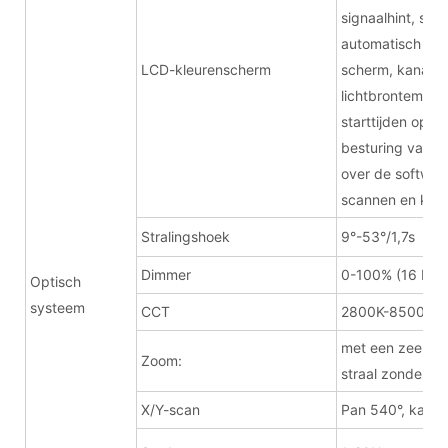
signaalhint, sch
automatisch sch
LCD-kleurenscherm
scherm, kanaal
lichtbrontempera
starttijden opn
besturing van k
over de software
scannen en kleu
Stralingshoek
9°-53°/1,7s
Dimmer
0-100% (16 bits
Optisch
systeem
CCT
2800K-8500K
met een zeer sti
Zoom:
straal zonder tri
X/Y-scan
Pan 540°, kante