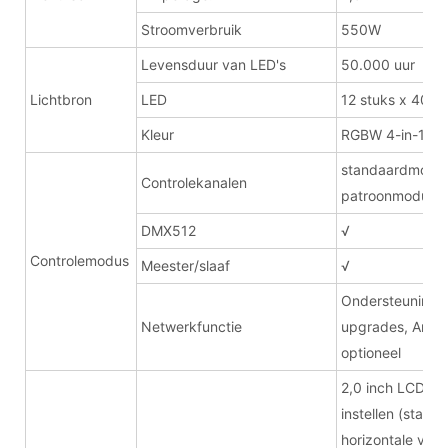
Stroomverbruik
550W
Levensduur van LED's
50.000 uur
Lichtbron
LED
12 stuks x 40W
Kleur
RGBW 4-in-1
standaardmodus
Controlekanalen
patroonmodus 1
DMX512
√
Controlemodus
Meester/slaaf
√
Ondersteuning 
Netwerkfunctie
upgrades, Artne
optioneel
2,0 inch LCD-k
instellen (stand
horizontale vert