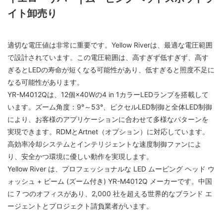
イト卸売り
適切な電圧値は非常に重要です。Yellow Riverは、最適な電圧範囲
で設計されています。この電圧範囲は、高すぎず低すぎず、高す
ぎるとLEDの寿命が短くなる可能性があり、低すぎると照度不足に
なる可能性があります。
YR-M4012Qは、12個×40Wの4 in 1カラーLEDランプを搭載して
います。ズーム角度：9°～53°、ピクセルLED制御と全体LED制御
により、お客様のアプリケーションに合わせて多様なパターンを
実現できます。RDMとArtnet（オプション）に対応しています。
高効率冷却システムとインテリジェントな速度制御ファンによ
り、安全かつ環境に優しい動作を実現します。
Yellow River は、プロフェッショナルな LED ムービング ヘッド ウ
ォッシュ + ビーム (ズーム付き) YR-M4012Q メーカーです。中国
に 7 つのオフィスがあり、2,000 社を超える世界的なブランド エ
ージェントとプロジェクト請負業者がいます。