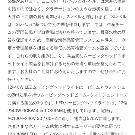
必要があります。ここでの「1レベルと2レベル」は天井の高さ
を指すのではなく、グラデーションのような形状を指します。
天井の下に別の層が追加され、2レベルと呼ばれます。3レベル
は、2レベルに基づいて別の層を作成します。では、生産チー
ムの専門知識とプロ意識に誇りを持っています。最高水準の品
質を保証するため、高度な海外品質管理システムを導入し、測
定と管理業務を担当する専任の品質検査チームを設置していま
す。これらの取り組みにより、高品質なムービングヘッドスポ
ットライト製品をお届けするための最適な環境が整えられてい
ます。お客様のご期待にお応えいたしますので、ぜひ当社にお
任せください。
12*40W LEDムービングヘッドライトは、ビームとウォッシュ
の2in1効果を持つムービングヘッドビーム+ウォッシュシリーズ
に属する製品の1つです。LEDムービングヘッドライトは、12個
の40W RGBW 4 in 1 OSRAMを使用しています。電圧は
AC100〜240V 50 / 60HZに達し、電力は570Wに達します。
さまざまな光とビーム感覚に対するユーザーの要件に応じて、
12 * 40W LEDムービングヘッドライトは、9度から53度のビー