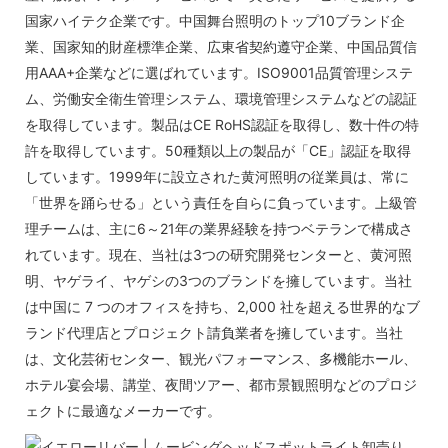
国家ハイテク企業です。中国舞台照明のトップ10ブランド企
業、国家知的財産標準企業、広東省契約遵守企業、中国品質信
用AAA+企業などに選ばれています。ISO9001品質管理システ
ム、労働安全衛生管理システム、環境管理システムなどの認証
を取得しています。製品はCE RoHS認証を取得し、数十件の特
許を取得しています。50種類以上の製品が「CE」認証を取得
しています。1999年に設立された黄河照明の従業員は、常に
「世界を踊らせる」という責任を自らに負っています。上級管
理チームは、主に6～21年の業界経験を持つベテランで構成さ
れています。現在、当社は3つの研究開発センターと、黄河照
明、ヤゲライ、ヤゲシの3つのブランドを擁しています。当社
は中国に 7 つのオフィスを持ち、2,000 社を超える世界的なブ
ランド代理店とプロジェクト請負業者を擁しています。当社
は、文化芸術センター、観光パフォーマンス、多機能ホール、
ホテル宴会場、講堂、夜間ツアー、都市景観照明などのプロジ
ェクトに最適なメーカーです。