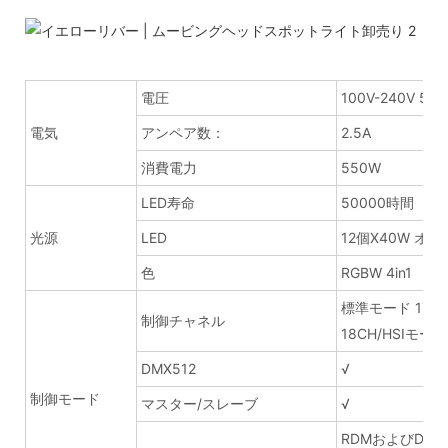
電圧
100V-240V 50-
電気
アンペア数：
2.5A
消費電力
550W
LED寿命
50000時間
光源
LED
12個X40W オ
色
RGBW 4in1
標準モード 17C
制御チャネル
18CH/HSIモード
DMX512
√
制御モード
マスター/スレーブ
√
RDMおよびDMX