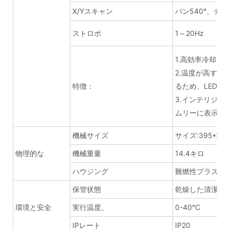
X/Yスキャン
パン540°、チルト
ストロボ
1～20Hz
1.高効率冷却シ
2.温度が高す
特徴：
るため、LED 
3.インテリジ
ムリーに表示し
機械サイズ
サイズ:395*264
物理的な
機械重量
14.4キロ
ハウジング
難燃性プラスチ
保管状態
乾燥した清潔な
環境と安全
実行温度。
0-40°C
IPレート
IP20