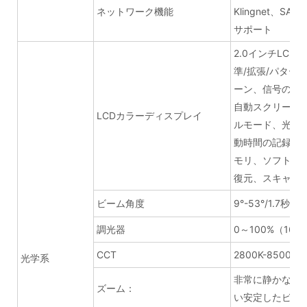
ネットワーク機能
Klingnet、
サポート
2.0インチLC
準/拡張/パター
ーン、信号のヒ
自動スクリーン
LCDカラーディスプレイ
ルモード、光源
動時間の記録、
モリ、ソフトウ
復元、スキャン
ビーム角度
9°-53°/1.7秒
調光器
0～100%（16
CCT
2800K-8500K
光学系
非常に静かなモ
ズーム：
い安定したビー