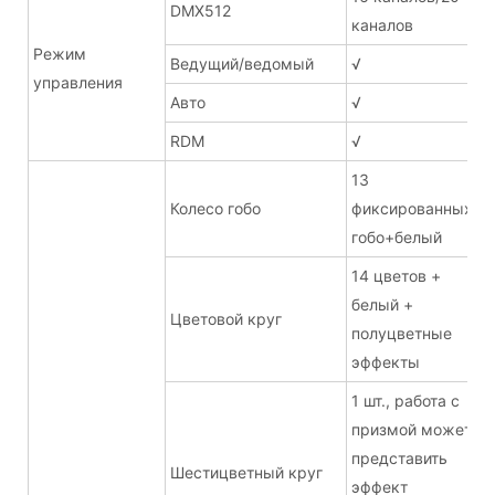
DMX512
каналов
Режим
Ведущий/ведомый
√
управления
Авто
√
RDM
√
13
Колесо гобо
фиксированных
гобо+белый
14 цветов +
белый +
Цветовой круг
полуцветные
эффекты
1 шт., работа с
призмой может
представить
Шестицветный круг
эффект