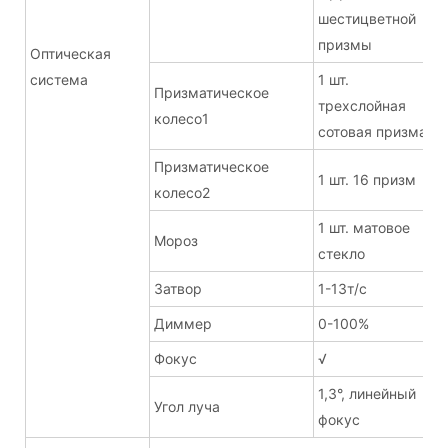
шестицветной
призмы
Оптическая
система
1 шт.
Призматическое
трехслойная
колесо1
сотовая призма
Призматическое
1 шт. 16 призм
колесо2
1 шт. матовое
Мороз
стекло
Затвор
1-13т/с
Диммер
0-100%
Фокус
√
1,3°, линейный
Угол луча
фокус