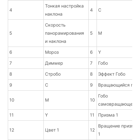
Тонкая настройка
4
4
С
наклона
Скорость
5
панорамирования
5
М
и наклона
6
Мороз
6
Y
7
Диммер
7
Гобо
8
Стробо
8
Эффект Гобо
9
С
9
Вращающийся гоб
Гобо
10
М
10
самовращающеес
11
Y
11
Призма 1
Вращение призмы
12
Цвет 1
12
1