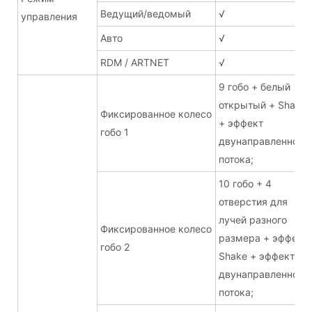
Ведущий/ведомый
√
управления
Авто
√
RDM / ARTNET
√
9 гобо + белый
открытый + Shake
Фиксированное колесо
+ эффект
гобо 1
двунаправленного
потока;
10 гобо + 4
отверстия для
лучей разного
Фиксированное колесо
размера + эффект
гобо 2
Shake + эффект
двунаправленного
потока;