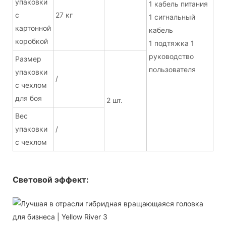
упаковки
1 кабель питания
с
27 кг
1 сигнальный
картонной
кабель
коробкой
1 подтяжка 1
руководство
Размер
пользователя
упаковки
/
с чехлом
для боя
2 шт.
Вес
упаковки
/
с чехлом
Световой эффект: