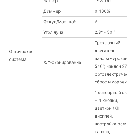
Затвор
1~20т/с
Диммер
0-100%
Фокус/Масштаб
√
Угол луча
2.3° - 50 °
Трехфазный
двигатель,
Оптическая
панорамирование
система
X/Y-сканирование
540°, наклон 270°,
фотоэлектрически
сброс и коррекция
1 сенсорный экран
+ 4 кнопки,
цветной ЖК-
дисплей,
настройка режима
канала,