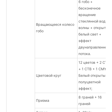
6 гобо +
бесконечное
вращение
стеклянной водной
Вращающееся колесо
волны + открытый
гобо
белый свет +
эффект
двунаправленного
потока.
12 цветов + 2 CTO
+ 1 CTB + 1 CMY +
Цветовой круг
Белый открытый +
полуцветной
эффект;
8 граней + 16
Призма
граней