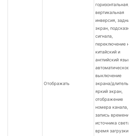
горизонтальная/
вертикальная
инверсия, задний
экран, подсказка
сигнала,
переключение на
китайский и
английский языки,
автоматическое
выключение
Отображать
экрана/длительны
яркий экран,
отображение
номера канала,
запись времени
источника света,
время загрузки и