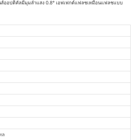
 เลนส์ออปติคัลมีมุมลำแสง 0.8° เอฟเฟกต์แฟลชเหมือนแฟลชแบบ
ไหล