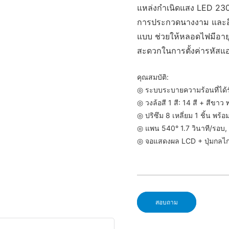
แหล่งกำเนิดแสง LED 230 
การประกวดนางงาม และอื่
แบบ ช่วยให้หลอดไฟมีอายุ
สะดวกในการตั้งค่ารหัสแ
คุณสมบัติ:
◎ ระบบระบายความร้อนที่ได้ร
◎ วงล้อสี 1 สี: 14 สี + สีขาว พ
◎ ปริซึม 8 เหลี่ยม 1 ชิ้น พร
◎ แพน 540° 1.7 วินาที/รอบ, เ
◎ จอแสดงผล LCD + ปุ่มกลไก 
สอบถาม