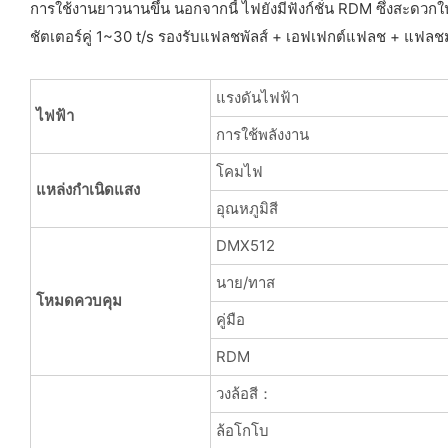
การใช้งานยาวนานขึ้น นอกจากนี้ ไฟยังมีฟังก์ชั่น RDM ซึ่งสะ
ชัตเตอร์คู่ 1~30 t/s รองรับแฟลชพัลส์ + เอฟเฟกต์แฟลช + แฟล
แรงดันไฟฟ้า
ไฟฟ้า
การใช้พลังงาน
โคมไฟ
แหล่งกำเนิดแสง
อุณหภูมิสี
DMX512
นาย/ทาส
โหมดควบคุม
คู่มือ
RDM
วงล้อสี：
ล้อโกโบ