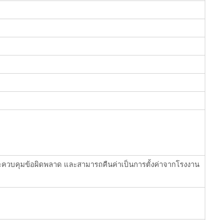
วบคุมข้อผิดพลาด และสามารถคืนค่าเป็นการตั้งค่าจากโรงงาน