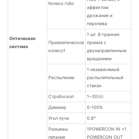
Колесо гобо
эффектом
дрожания и
перелива
1 шт. 8-гранная
Оптическая
Призматическое
призма с
система
колесо1
двунаправленным
вращением
1 независимый
Распыление
распылительный
стакан
Стробоскоп
1~30т/с
Диммер
0-100%
Угол луча
0.8°
Разъемы
1POWERCON IN +1
питания
POWERCON OUT