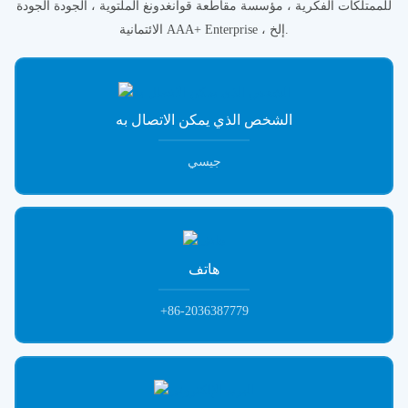
للممتلكات الفكرية ، مؤسسة مقاطعة قوانغدونغ الملتوية ، الجودة الجودة
الائتمانية AAA+ Enterprise ، إلخ.
الشخص الذي يمكن الاتصال به
جيسي
هاتف
+86-2036387779