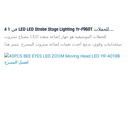
4 في 1 LED LED Strobe Stage Lighting Yr-F960T للحفلات
الموسيقية/الحفلات LED LED STROBE LIGHT
مصباح ستروب LED للحفلات الموسيقية هو جهاز إضاءة متعدد
الاستخدامات وقوي، يدمج أحدث تقنيات إضاءة ستروب المسرح. يتميز هذا
المصباح بميزات متنوعة، مثل سرعة الوميض القابلة للتعديل، والتحكم في
السطوع، وخيارات مزج الألوان، مما يتيح للمستخدمين تخصيص عرض
الإضاءة بسهولة. مصباح ستروب YR-F960T LED للمسرح هو نسخة
مطورة من مصباح ستروب بثمانية أجزاء، وهو ليس مجرد مصباح ستروب
عادي، بل يوفر أيضًا إضاءة خلفية مميزة. الميزات: ◎ تبديد حرارة ممتاز ◎
تعتيم خطي قياسي ◎ 80 جزءًا من تأثيرات الوميض: سباق الخيل + الألوان
+ الوميض