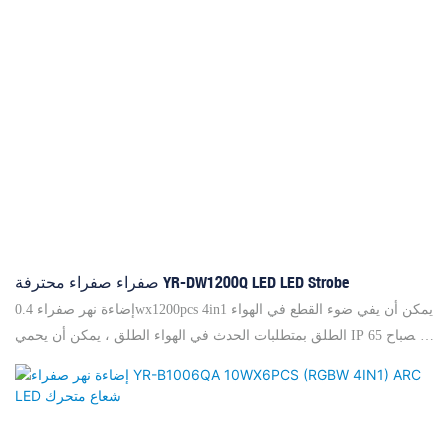
صفراء صفراء محترفة YR-DW1200Q LED LED Strobe
إضاءة نهر صفراء 0.4wx1200pcs 4in1 يمكن أن يفي ضوء القطع في الهواء
الطلق بمتطلبات الحدث في الهواء الطلق ، يمكن أن يحمي IP 65 مصباح
LED بئر. يحتوي على 5 مناطق و 5 أنواع من bulit- في مزيد من التفاصيل
الصفراء الصفراء yr-verwder الشركات المصنعة ، لدينا سبعة مكاتب في
الصين ولدينا أكثر من 2000 وكلاء العلامات التجارية العالمية ومقاولي
المشاريع