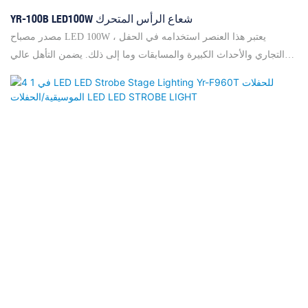
YR-100B LED100W شعاع الرأس المتحرك
مصدر مصباح LED 100W ، يعتبر هذا العنصر استخدامه في الحفل
التجاري والأحداث الكبيرة والمسابقات وما إلى ذلك. يضمن التأهل عالي
المستوى نظام تبريد مثالي ، والذي يضمن فترة العمر الأطول للمصباح.
علاوة على ذلك ، يحتوي هذا الضوء على وظيفة RDM التي هي مريحة
لضبط رمز العنوان من خلال وحدة تحكم كبيرة وداعية. ◎ عموم 540 °
1.7S /CYCLE ، الميل: 270 ° 0.8S /Cycle ◎ شاشة LCD ، ملاك الشعاع:
0.8 درجة