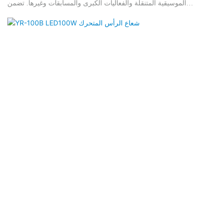
الموسيقية المتنقلة والفعاليات الكبرى والمسابقات وغيرها. تضمن
المواصفات العالية نظام تبريد مثالي، مما يُطيل عمر المصباح. بالإضافة
إلى ذلك، يتميز هذا المصباح بوظيفة RDM التي تُسهّل ضبط رمز العنوان
عبر وحدة تحكم احترافية. الميزات: ◎ نظام تبريد مُحسّن ◎ عجلة ألوان
واحدة: 14 لونًا + أبيض، مع تأثير قوس قزح مزدوج ◎ موشور ثماني الأوجه
قابل للدوران ثنائي الاتجاه ◎ دوران أفقي 540 درجة في 1.7 ثانية/دورة،
دوران رأسي 270 درجة في 1.2 ثانية/دورة ◎ شاشة LCD + 5 أزرار
ميكانيكية، زاوية الشعاع: 0.8 درجة