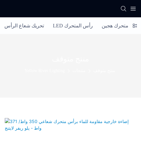
رأس متحرك هجين
LED رأس المتحرك
تحريك شعاع الرأس
منتج متوقف
منتج متوقف
منتجات
Yellow River Lighting