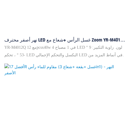
نهر أصفر محترف LED غسل الرأس +شعاع مع Zoom YR-M4012Q
المصنعة
YR-M4012Q مع 12pcsx40w 4 في 1 مصباح LED لون. زاوية التكبير: 9 °
-53 ° ، تحكم LED البكسل والتحكم الإجمالي LED في أنماط المزيد من
الأنماط لتلبية تطبيق العميل. تدعم RDM و Artnet (اختياري). يمكّن نظام
التبريد العالي الكفاءة ومروحة التحكم الذكية في السرعة الوحدة من
العمل بأمان وصديقة للبيئة نهر النهر المحترف الصفراء الصفراء LED
Moving Wash +Beam مع مصنعو Zoom YR-M4012Q ، ولدينا سبعة
مكاتب في الصين ولدينا أكثر من 2000 عميل عالمي للعلامة التجارية
ومقاولات المشروع