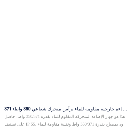
إضاءة خارجية مقاومة للماء برأس متحرك شعاعي 350 واط/ 371
واط - يلو ريفر لايتنج
هذا هو جهاز الإضاءة المتحركة المقاوم للماء بقدرة 350/371 واط، حاصل
على تصنيف IP 55، مزود بمصباح بقدرة 350/371 واط وتقنية مقاومة للماء
عالية الأداء. يتميز باستهلاك منخفض للطاقة وسطوع عالٍ، وكفاءة عالية