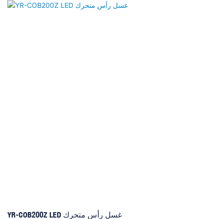
في استهلاك الطاقة، وعمر افتراضي طويل، حيث يجمع بين وظائف
الشعاع والبقعة والإضاءة الشاملة في جهاز واحد، مما يجعله الخيار الأمثل
لسوق المسارح الاحترافية الخارجية. يحتوي على 14 لونًا بالإضافة إلى
الأبيض، وتأثير شبه لوني، ونظام تحديد المواقع الإلكتروني. بالنسبة للجوبو،
يتضمن 4 فتحات بيضاء + 10 عجلات جوبو + عجلة جوبو واحدة للتأثيرات مع
تأثير اهتزاز. يتكون الموشور من موشور واحد ذو 32 وجهًا، وموشور واحد
خطي ذو 6 أوجه، وموشور واحد ثنائي الطبقات، وموشور واحد ذو 16
وجهًا، وموشور واحد خطي ذو 6 أوجه. زاوية الشعاع 4/8 درجة، وحركة
الدوران 540 درجة، وحركة الإمالة 270 درجة. كما يتميز بنظام تبريد عالي
الكفاءة ومروحة تحكم ذكية في السرعة، مما يطيل عمر المصباح.
YR-COB200Z LED غسل رأس متحرك