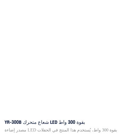
YR-300B شعاع متحرك LED بقوة 300 واط
مصدر إضاءة LED بقوة 300 واط، يُستخدم هذا المنتج في الحفلات