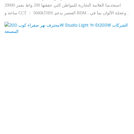
استخدمنا العلامة التجارية للمواطن التي حققتها 200 واط بعمر 20000
ساعة و CCT ： 5600kTHIS العنصر يدعم RDM ، وعجلة الألوان بما في
ذلك 4 ألوان (R ، G ، B ، Y) + White ، تأثير شبه الألوان + تأثير تدفق
ثنائية.