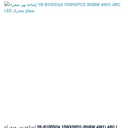
مضغوط للغاية ، طوله 42 سم فقط وهو ليس ثقيلًا ، فقط 0.75 كجم. زاوية
الشعاع لهذا العاكس 110 درجة. يمكننا أيضًا القيام بألوان واحدة 3W 9PCS
RGB ولون أبيض بارد ولون الأشعة فوق البنفسجية. بالطريقة ، يمكن
توصيلها واحدًا تلو الآخر لتلبية طلباتك على الطول
إضاءة نهر صفراء YR-B1005QA 10WX5PCS (RGBW 4IN1) ARC LED