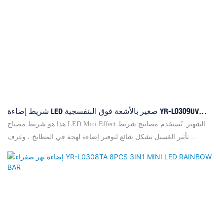
شريط إضاءة LED صغير بالأشعة فوق البنفسجية YR-L0309UV
بتأثير الغسيل، 9 قطع
هذا هو شريط مصباح LED Mini Effect الشهير. تُستخدم مصابيح شريط
تأثير الغسيل بشكل شائع لتوفير إضاءة لهجة في المطابخ ، وغرف
المعيشة ، ومناطق أخرى من المنزل حيث يكون الأجواء الدافئة والدعوة
مطلوبة. يمكن أيضًا تثبيت مصابيح شريط LED تحت الخزانات أو الرفوف
لإلقاء الضوء على مساحات العمل أو إنشاء مؤثرات بصرية مثيرة للاهتمام.
العديد من النماذج تأتي مع عناصر تحكم التعتيم أو خيارات تغيير الألوان
لتخصيص إضافي. إلى جانب التطبيقات السكنية ، غالبًا ما يتم استخدام
مصابيح شريط LED في البيئات التجارية مثل متاجر البيع بالتجزئة