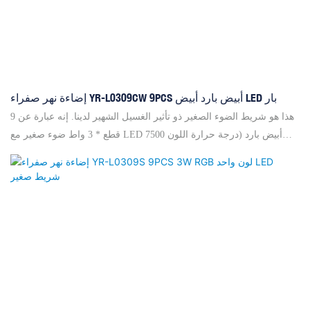
إضاءة نهر صفراء YR-L0309CW 9PCS أبيض بارد أبيض LED بار
هذا هو شريط الضوء الصغير ذو تأثير الغسيل الشهير لدينا. إنه عبارة عن 9
قطع * 3 واط ضوء صغير مع LED أبيض بارد (درجة حرارة اللون 7500
كلفن). إنه مضغوط للغاية، يبلغ طوله 42 سم فقط وهو ليس ثقيلًا، 0.75
كجم فقط. زاوية الشعاع لهذا العاكس هي 110 درجة. يمكننا أيضًا عمل 3
وات 9 قطع RGB بلون واحد ولون UV، بالإضافة إلى 3 وات 8 قطع RGB 3
في 1 تأثير الغسيل & تأثير قوس قزح. يمكن توصيله واحدًا تلو الآخر لتلبية
طلباتك على الطول