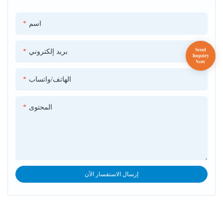
العدسة دون توهين ◎ LED 10W Quad ◎ 4 مفتاح القناة
اسم
بريد إلكتروني
الهاتف/واتساب
المحتوى
إرسال الاستفسار الآن