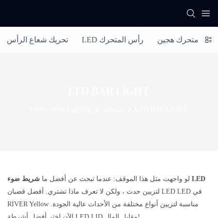
رأس متحرك هجين
LED رأس المتحرك
تحريك شعاع الرأس
LED BAR LIGHT
LED BAR LIGHT
منتجات
Yellow River Lighting
شريط ضوء LED
لو واجهت مثل هذا الموقف: عندما تبحث عن أفضل ما
لتزيين حدث ، ولكن لا تعرف ماذا تشتري. أفضل قضبان LED LED في
RIVER Yellow مناسبة لتزيين أنواع مختلفة من الأحداث عالية الجودة.
الآن اختر أفضل أشرطة LED LID مقابل المال!