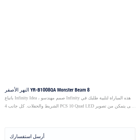
النهر الأصفر YR-B1008QA Monster Beam 8
باتباع Infinity Idea ، صمم مهندسو Infinity هذه المباراة لتلبية طلبك في
الشريط والحفلات. كل جانب 4 PCS 10 Quad LED حتى يتمكن من تصوير
الحزم على حد سواء ، وسيجلب دوران Infinity هذا الحدث الخاص بك أكثر
متعة أيضًا. يمكن أن يؤدي LED الفطريات LED لإطلاق النار على مسافة
أكثر من 10 أمتار مع مشاعر مذهلة. يتنازل ، دوران عالي السرعة ، يوضح
أرسل استفسارك
لنا نوع الروك الذي يمكن أن نكون! ◎ infinity Sweep في اتجاه الميل ◎