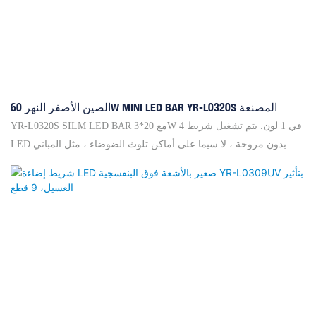
الصين الأصفر النهر 60W MINI LED BAR YR-L0320S المصنعة
YR-L0320S SILM LED BAR مع 20*3W 4 في 1 لون. يتم تشغيل شريط
LED بدون مروحة ، لا سيما على أماكن تلوث الضوضاء ، مثل المباني
والمستشفيات والمساحات المكتبية وما إلى ذلك. يمكن تجميعها واحدًا تلو
الآخر لتخليص ما تريد ، ويمكّن هذا التصميم الضوء من أن يكون مستقرًا
للغاية ويمكن أن يضمن فترة العمر الطويلة وكذلك التثبيت المريح. علاوة
على ذلك ، فهو محمول للغاية وفعال من حيث التكلفة