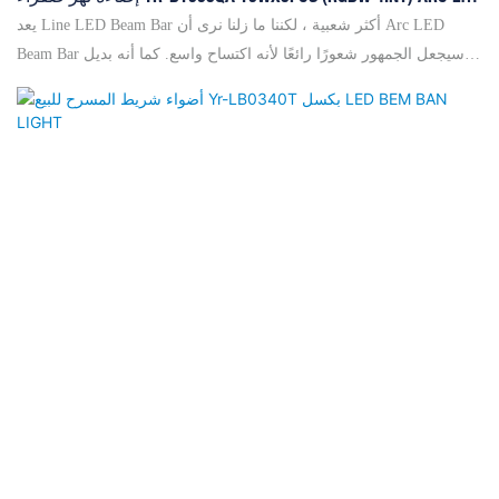
شعاع متحرك
يعد Line LED Beam Bar أكثر شعبية ، لكننا ما زلنا نرى أن Arc LED
Beam Bar سيجعل الجمهور شعورًا رائعًا لأنه اكتساح واسع. كما أنه بديل
لتأثير LED التقليدي القوس الذي تم بناؤه أكثر مع LED منخفض الطاقة ولا
يمكن أن يتحرك في اتجاه الميل. لذا فإن المباراة الجديدة ستملأ فجوة
كبيرة في السوق لتلبية المزيد من مطالب العملاء