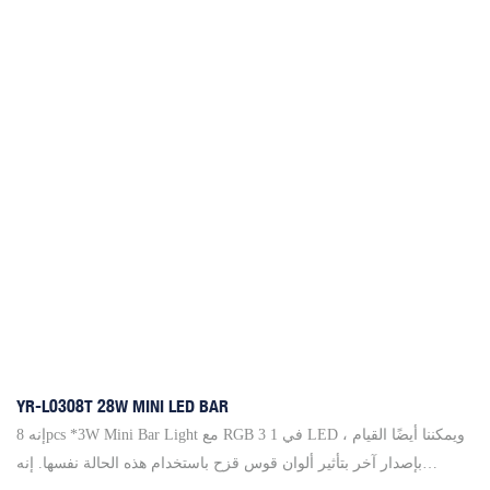
الأشعة فوق البنفسجية. بالمناسبة ، يمكن توصيله واحدًا تلو الآخر لتلبية
طلباتك على الطول
YR-L0308T 28W MINI LED BAR
إنه 8pcs *3W Mini Bar Light مع RGB 3 في 1 LED ، ويمكننا أيضًا القيام
بإصدار آخر بتأثير ألوان قوس قزح باستخدام هذه الحالة نفسها. إنه