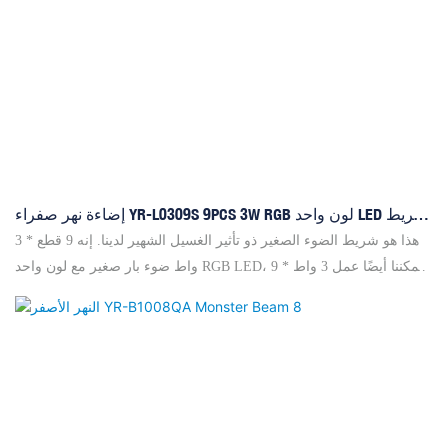
إضاءة نهر صفراء YR-L0309S 9PCS 3W RGB لون واحد LED شريط
صغير
هذا هو شريط الضوء الصغير ذو تأثير الغسيل الشهير لدينا. إنه 9 قطع * 3
واط ضوء بار صغير مع لون واحد RGB LED، يمكننا أيضًا عمل 3 واط * 9
قطع أبيض بارد ولون UV بنفس تصميم العلبة. إنه مضغوط للغاية، يبلغ
طوله 42 سم فقط وهو ليس ثقيلًا، 0.75 كجم فقط. زاوية الشعاع لهذا
العاكس هي 110 درجة. يمكننا أيضًا عمل تأثير غسيل 3 وات 8 قطع RGB 3
في 1 وتأثير قوس قزح