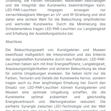
Strahlung, die Farben verblassen, Materialien beschädigen
und die Integrität des Kunstwerks beeinträchtigen kann.
LED-PAR-Leuchten hingegen erzeugen nur
vernachlässigbare Mengen an UV- und IR-Strahlung und sind
daher eine sichere Wahl für die Beleuchtung empfindlicher
und wertvoller Kunstwerke. Durch die Minimierung des
Schadensrisikos tragen LED-PAR-Leuchten zur Langlebigkeit
und Erhaltung der Ausstellungsstücke bei.
Abschluss
Die Beleuchtungswahl von Kunstgalerien und Museen
beeinflusst maßgeblich die Interpretation und das Erlebnis
der ausgestellten Kunstwerke durch das Publikum. LED-PAR-
Leuchten haben sich mit ihrer Energieeffizienz, Langlebigkeit,
Anpassungsmöglichkeiten und sicheren Beleuchtung als ideal
für solche Umgebungen erwiesen. Sie heben nicht nur die
Farben, Texturen und Details der Kunstwerke hervor, sondern
tragen auch zu ihrer langfristigen Erhaltung bei. Durch den
Einsatz von LED-PAR-Leuchten können Kunstgalerien und
Museen eine optimale Umgebung schaffen, die die
Kunstwerke optimal präsentiert und gleichzeitig
Energieverbrauch und Wartungskosten reduziert. Die
perfekte Synergie zwischen LED-Technologie und der Welt
der Kunst hat eine neue Ära im Lichtdesign eingeleitet und