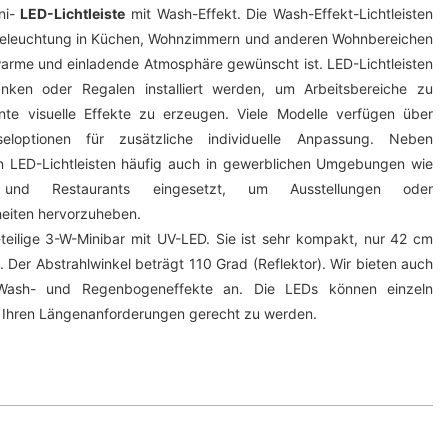
ini-
LED-Lichtleiste
mit Wash-Effekt. Die Wash-Effekt-Lichtleisten
beleuchtung in Küchen, Wohnzimmern und anderen Wohnbereichen
warme und einladende Atmosphäre gewünscht ist. LED-Lichtleisten
ken oder Regalen installiert werden, um Arbeitsbereiche zu
nte visuelle Effekte zu erzeugen. Viele Modelle verfügen über
loptionen für zusätzliche individuelle Anpassung. Neben
ED-Lichtleisten häufig auch in gewerblichen Umgebungen wie
en und Restaurants eingesetzt, um Ausstellungen oder
heiten hervorzuheben.
teilige 3-W-Minibar mit UV-LED. Sie ist sehr kompakt, nur 42 cm
 Der Abstrahlwinkel beträgt 110 Grad (Reflektor). Wir bieten auch
1-Wash- und Regenbogeneffekte an. Die LEDs können einzeln
 Ihren Längenanforderungen gerecht zu werden.