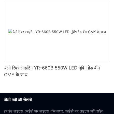
येलो रिवर लाइटिंग YR-660B 550W LED मूविंग हेड बीम
CMY के साथ
पीली नदी की रोशनी
हम हेड लाइट्स, एलईडी पार लाइट्स, वॉल वाशर, एलईडी बार लाइट्स आदि सहित