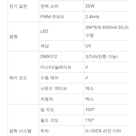
전기 같은
전력 소비
25W
PWM 주파수
2.4kHz
3W*9개 600mA 50,000
LED
수명
광원
색상
UV
DMX512
3/1ch(전환 가능)
마스터/슬레이브
√
제어 모드
수동 제어
√
사운드 액티브
엑스
자동차
엑스
빔 각도
100°
필드 각도
110°
광학 시스템
주차
0~100% 라인 디머