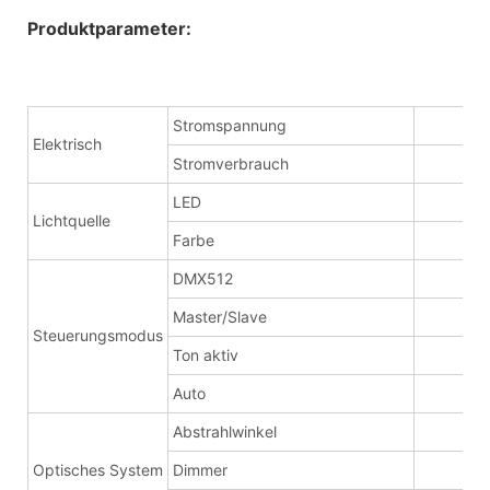
Produktparameter:
Stromspannung
11
Elektrisch
Stromverbrauch
30
LED
19
Lichtquelle
Farbe
RG
DMX512
16
Master/Slave
√
Steuerungsmodus
Ton aktiv
√
Auto
√
Abstrahlwinkel
8-
Optisches System
Dimmer
0~