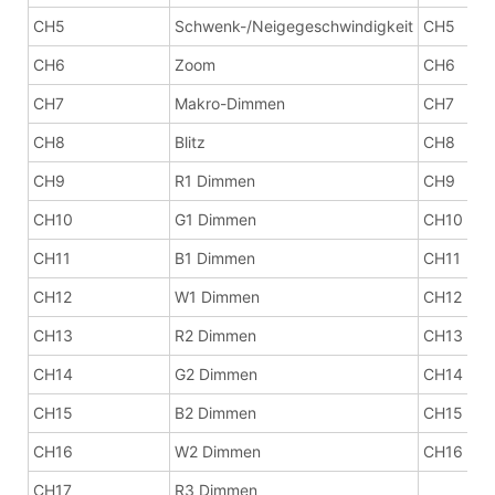
CH5
Schwenk-/Neigegeschwindigkeit
CH5
Sc
CH6
Zoom
CH6
Ma
CH7
Makro-Dimmen
CH7
Bli
CH8
Blitz
CH8
R 
CH9
R1 Dimmen
CH9
G 
CH10
G1 Dimmen
CH10
B 
CH11
B1 Dimmen
CH11
W-
CH12
W1 Dimmen
CH12
Zo
CH13
R2 Dimmen
CH13
Ef
CH14
G2 Dimmen
CH14
Ef
CH15
B2 Dimmen
CH15
Ma
CH16
W2 Dimmen
CH16
Zu
CH17
R3 Dimmen