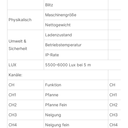
Blitz
1–
Maschinengröße
32
Physikalisch
Nettogewicht
8 
Ladenzustand
tr
Umwelt &
Betriebstemperatur
0°
Sicherheit
IP-Rate
IP
LUX
5500–6000 Lux bei 5 m
Kanäle:
CH
Funktion
CH
EX
CH1
Pfanne
CH1
Pf
CH2
Pfanne Fein
CH2
Pf
CH3
Neigung
CH3
Ne
CH4
Neigung fein
CH4
Ne