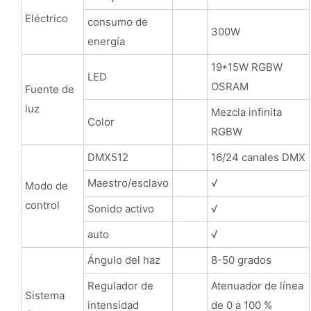
Eléctrico
consumo de
300W
energía
19*15W RGBW
LED
OSRAM
Fuente de
luz
Mezcla infinita
Color
RGBW
DMX512
16/24 canales DMX
Maestro/esclavo
√
Modo de
control
Sonido activo
√
auto
√
Ángulo del haz
8-50 grados
Regulador de
Atenuador de línea
Sistema
intensidad
de 0 a 100 %