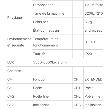
Stroboscope
1 à 25 fois/se
Taille de la machine
320(L)*210(l)
Physique
Poids net
8 kg
État du magasin
endroit sec et 
Environnement
Température de
0°~40°
et sécurité
fonctionnement
Taux IP
IP20
LUX
5500-6000lux à 5 m
Chaînes:
CH
Fonction
CH
EXTENDED
CH1
Poêle
CH1
Poêle
CH2
Poêle fine
CH2
Poêle fine
CH3
Inclinaison
CH3
Inclinaison