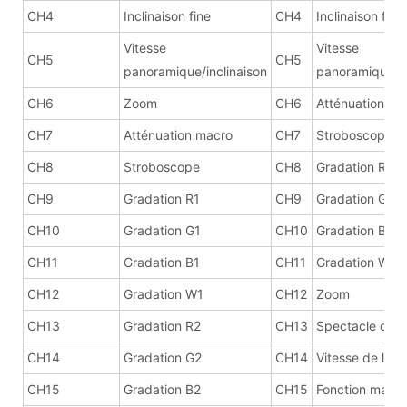
CH4
Inclinaison fine
CH4
Inclinaison fine
Vitesse
Vitesse
CH5
CH5
panoramique/inclinaison
panoramique/in
CH6
Zoom
CH6
Atténuation ma
CH7
Atténuation macro
CH7
Stroboscope
CH8
Stroboscope
CH8
Gradation R
CH9
Gradation R1
CH9
Gradation G
CH10
Gradation G1
CH10
Gradation B
CH11
Gradation B1
CH11
Gradation W
CH12
Gradation W1
CH12
Zoom
CH13
Gradation R2
CH13
Spectacle d'eff
CH14
Gradation G2
CH14
Vitesse de l'eff
CH15
Gradation B2
CH15
Fonction macro