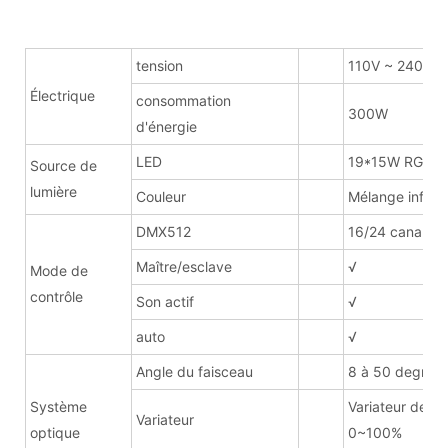
tension
110V ~ 240V
Électrique
consommation
300W
d'énergie
LED
19*15W RGBW
Source de
lumière
Couleur
Mélange infini
DMX512
16/24 canaux
Maître/esclave
√
Mode de
contrôle
Son actif
√
auto
√
Angle du faisceau
8 à 50 degrés
Système
Variateur de li
Variateur
optique
0~100%