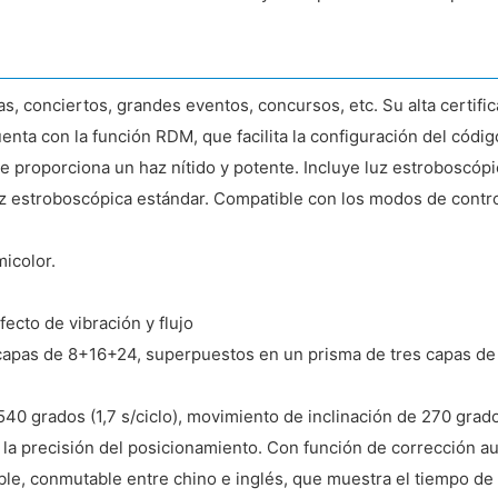
as, conciertos, grandes eventos, concursos, etc. Su alta certific
cuenta con la función RDM, que facilita la configuración del cód
ue proporciona un haz nítido y potente. Incluye luz estroboscópic
luz estroboscópica estándar. Compatible con los modos de cont
micolor.
ecto de vibración y flujo
es capas de 8+16+24, superpuestos en un prisma de tres capas 
grados (1,7 s/ciclo), movimiento de inclinación de 270 grados (
a la precisión del posicionamiento. Con función de corrección a
ble, conmutable entre chino e inglés, que muestra el tiempo de f