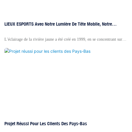
LIEUX ESPORTS Avec Notre Lumière De Tête Mobile, Notre
Lumière Par La Lumière Et La Lumière Du Studio
L'éclairage de la rivière jaune a été créé en 1999, en se concentrant sur
l'éclairage de scène pendant 22 ans. Nous sommes un fabricant d'éclairage
de scène très professionnel et fiable en Chine. Nous avons la marque
Yellow River, la marque Ygesi, la marque Yagelai, nous pouvons
également faire OEM, ODM si vous en avez besoin.
Projet Réussi Pour Les Clients Des Pays-Bas