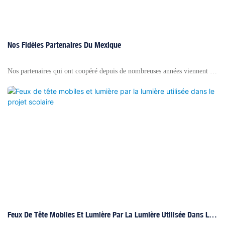
Nos Fidèles Partenaires Du Mexique
Nos partenaires qui ont coopéré depuis de nombreuses années viennent du
Mexique. Ils rachètent fréquemment nos produits à chaud qui se
déplacent des feux de tête de tête. Nous soutenons et coopérons les uns
avec les autres depuis de nombreuses années, et nous pouvons offrir notre
support maximal lors du chargement du conteneur de différents
fournisseurs différents. Tant que nous pouvons le faire, nous ferons de
notre mieux pour aider nos clients.
Feux De Tête Mobiles Et Lumière Par La Lumière Utilisée Dans Le