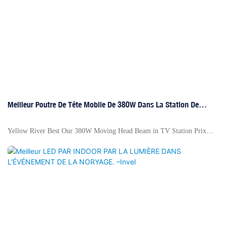
LED LED 40W x 7 PCS POUR POUR CEAL + WASH. En raison de
notre aide, les produits conçus se sont assez bien vendus.
Meilleur Poutre De Tête Mobile De 380W Dans La Station De
Télévision - River Jaune
Yellow River Best Our 380W Moving Head Beam in TV Station Prix
Factory - Yellow River, Top Ten Brand Enterprises d'éclairage de scène
en Chine, Entreprise nationale de la propriété intellectuelle, entreprise de
la province du Guangdong, Crédit de qualité de la Chine AAA +
Entreprise, etc.