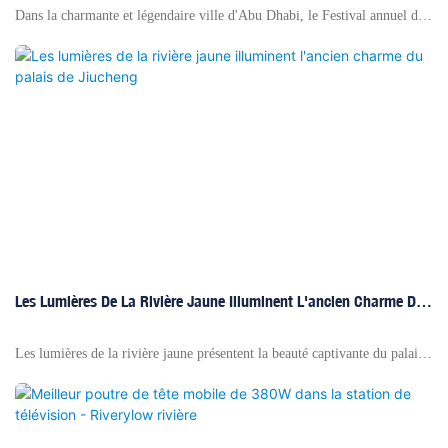
Dans la charmante et légendaire ville d'Abu Dhabi, le Festival annuel de
Sheikh Zayed est sans aucun doute l'un des événements culturels les plus
splendides. Au cours du Sheikh Zayed Festival 2025, l'éclairage de la
rivière Yellow a ajouté une touche vive au festival avec son excellente
technologie et ses produits innovants, faisant les bâtiments emblématiques
d'Abu Dhabi Bloom avec une brillance unique sous le ciel nocturne du
festival
Les Lumières De La Rivière Jaune Illuminent L'ancien Charme Du
Palais De Jiucheng
Les lumières de la rivière jaune présentent la beauté captivante du palais
Jiucheng, mettant en évidence son ancien charme. Au cœur du comté de
Linyou de la province de Shaanxi se trouve le palais Jiucheng, un joyau
historique qui a autrefois servi de retraite d'été aux empereurs des