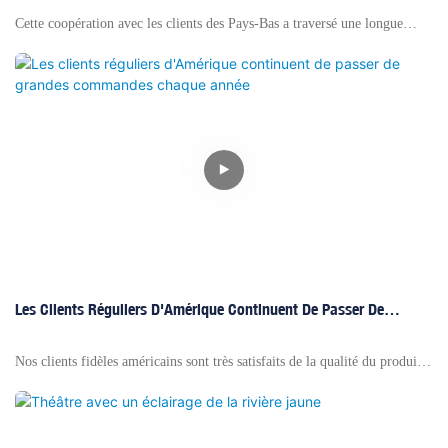
Cette coopération avec les clients des Pays-Bas a traversé une longue
rivière de temps. La lumière de la tête en mouvement et la batterie de
380W à grande échelle 380W 3 en 1 avec une qualité et une réputation
stables ont remporté leur faveur à long terme.
Les Clients Réguliers D'Amérique Continuent De Passer De
Grandes Commandes Chaque Année
Nos clients fidèles américains sont très satisfaits de la qualité du produit
d'éclairage de scène de la rivière Yellow et continuent d'acheter pendant
plus de 10 ans. Depuis que nous avons construit une coopération étroite,
leurs achats annuels ont régulièrement augmenté. Nous nous soutenons