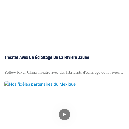
toujours mutuellement et leur offrons notre meilleur service!
Théâtre Avec Un Éclairage De La Rivière Jaune
Yellow River China Theatre avec des fabricants d'éclairage de la rivière
jaune - Yellow River, Top Ten Brand Enterprises d'éclairage de scène en
Chine, Entreprise standard de la propriété intellectuelle nationale,
entreprise de la province du Guangdong, Crédit de qualité Chine AAA +
Entreprise, etc.