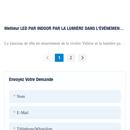
Meilleur LED PAR INDOOR PAR LA LUMIÈRE DANS L'ÉVÉNEMENT
DE LA NORYAGE. –Invel
Le faisceau de tête en mouvement de la rivière Yellow et la lumière par
led être toujours accueilli chez les clients nationaux et étrangers en raison
1
2
de notre bonne qualité et de notre service. Voici un projet que les phares
mobiles ont été utilisés dans l'événement de Norvège!
Envoyez Votre Demande
Nom
E-Mail
Téléphone/WhatsApp