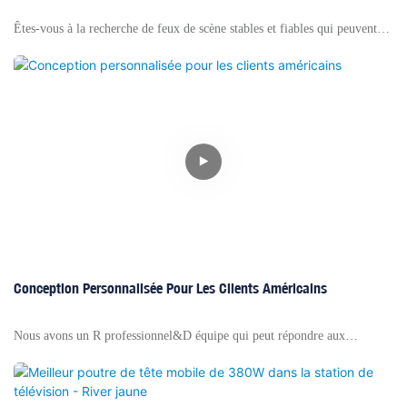
Projet Scolaire
Êtes-vous à la recherche de feux de scène stables et fiables qui peuvent
être utilisés dans les projets scolaires? De nombreux clients continuent
d'acheter le faisceau de tête de la rivière Yellow River et le par! Avez-
vous l'intérêt d'essayer? Bienvenue pour me contacter ~
Conception Personnalisée Pour Les Clients Américains
Nous avons un R professionnel&D équipe qui peut répondre aux
différents besoins de conception des clients. Notre client américain nous a
demandé de l'aider à concevoir un moule unique de faisceau de tête en
mouvement de 80w LED, de poncée en mouvement LED150W et de