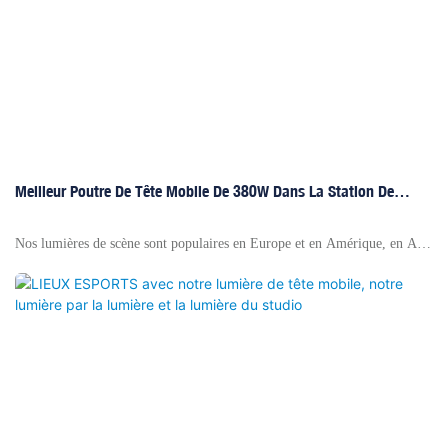
dynasties Sui et Tang. Connue comme la «couronne des palais détachés»,
le palais de Jiucheng a résisté à l'épreuve du temps, chaque brique et
carreau chuchotant les contes de la splendeur et de la prospérité de la
dynastie Tang.
Meilleur Poutre De Tête Mobile De 380W Dans La Station De
Télévision - Riverylow Rivière
Nos lumières de scène sont populaires en Europe et en Amérique, en Asie
du Sud-Est, en Russie., Etc., plus de 60 pays et régions. Nos lumières de
poutre à tête mobile 380W s'appliquent au fil, au stade, au studio de
station de télévision, à un concert, etc., si vous avez un intérêt à déplacer
des phares, veuillez nous contacter.