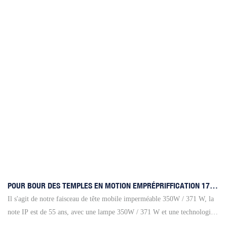
POUR BOUR DES TEMPLES EN MOTION EMPRÉPRIFFICATION 17R
Extérieure 350W / 371W - Éclairage De La Rivière Jaune
Il s'agit de notre faisceau de tête mobile imperméable 350W / 371 W, la
note IP est de 55 ans, avec une lampe 350W / 371 W et une technologie
étanche haute performance. Une faible consommation et une luminosité