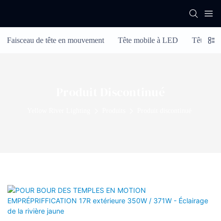
Faisceau de tête en mouvement
Tête mobile à LED
Tête de 
Produit Discontinué
Yellow River Lighting
Produits
Produit discontinué