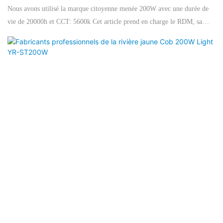
Nous avons utilisé la marque citoyenne menée 200W avec une durée de
vie de 20000h et CCT: 5600k Cet article prend en charge le RDM, sa
roue chromatique comprenant 4 couleurs (R, G, B, Y) + blanc, effet
semi-couleur + effets d'écoulement de bidirection.