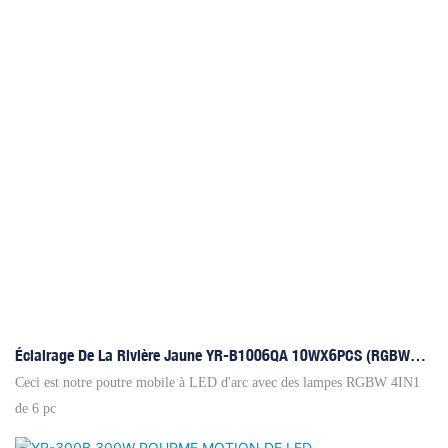
Éclairage De La Rivière Jaune YR-B1006QA 10WX6PCS (RGBW
4IN1) ARC LED MOTION POUR
Ceci est notre poutre mobile à LED d'arc avec des lampes RGBW 4IN1
de 6 pc