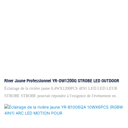
River Jaune Professionnel YR-DW1200Q STROBE LED OUTDOOR
Éclairage de la rivière jaune 0,4WX1200PCS 4IN1 LED LED LEUR
STROBE STROBE pourrait répondre à l'exigence de l'événement en
plein air, IP 65 pourrait protéger la lumière stroboscopique LED.
Fabricants, nous avons sept bureaux en Chine et nous avons plus de 2000
agents mondiaux de marque et entrepreneurs de projet