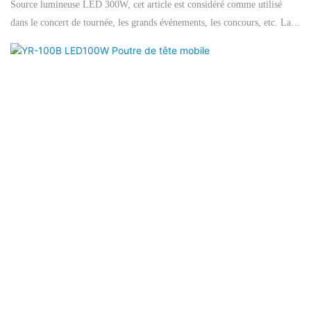
Source lumineuse LED 300W, cet article est considéré comme utilisé
dans le concert de tournée, les grands événements, les concours, etc. La
qualification de haut niveau garantit un système de refroidissement
parfait, qui assure une durée de durée de vie plus longue de l'ampoule.
De plus, cette lumière a une fonction RDM qui est pratique pour définir
le code d'adresse via un contrôleur grand et professeur. degré