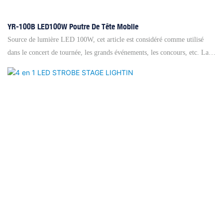
YR-100B LED100W Poutre De Tête Mobile
Source de lumière LED 100W, cet article est considéré comme utilisé
dans le concert de tournée, les grands événements, les concours, etc. La
qualification de haut niveau garantit un système de refroidissement
parfait, qui assure une durée de durée de vie plus longue de l'ampoule.
De plus, cette lumière a une fonction RDM qui est pratique pour définir
le code d'adresse via un contrôleur grand et professional. ◎ Pan 540 °
1,7s / cycle, inclinaison: 270 ° 0,8s / cycle ◎ Affichage LCD, ange de
faisceau: 0,8 degrés