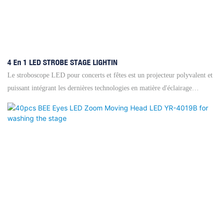
4 En 1 LED STROBE STAGE LIGHTIN
Le stroboscope LED pour concerts et fêtes est un projecteur polyvalent et
puissant intégrant les dernières technologies en matière d'éclairage
stroboscopique scénique. Ce stroboscope LED de scène offre diverses
fonctionnalités telles que la vitesse de clignotement réglable, le contrôle
de la luminosité et des options de mélange de couleurs, permettant ainsi
une personnalisation aisée de l'éclairage. Le stroboscope LED YR-F960T
est une version améliorée du stroboscope à 8 segments. Il peut servir à la
fois de stroboscope classique et d'éclairage d'ambiance de qualité.
Caractéristiques : ◎ Excellente dissipation thermique ◎ Gradation
linéaire standard ◎ 80 segments : effets de course, de couleur et de
clignotement