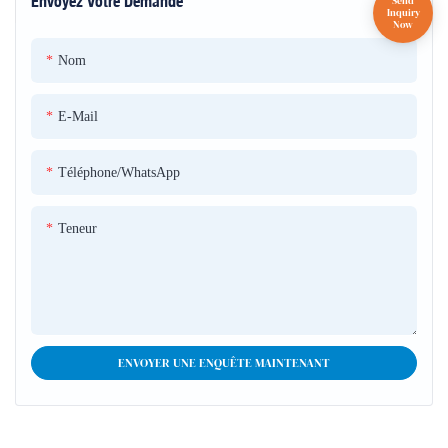
Envoyez Votre Demande
être dirigé vers des zones ou des objets spécifiques sur scène. Ils sont
souvent utilisés pour mettre en évidence des artistes, des accessoires ou
des éléments panoramiques
Nom
E-Mail
Téléphone/WhatsApp
Teneur
ENVOYER UNE ENQUÊTE MAINTENANT