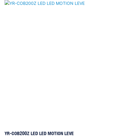
élevée, une efficacité énergétique et une longue durée de vie, combinez le
faisceau, le tache et le lavage en un, ce qui lui fait gagner le marché de la
scène professionnelle en plein air. Il a 14 couleurs + blanc, effet semi-
couleur, positionnement électronique. Pour le gobo, 4 trous blancs + 10
pc roues gobo + 1 pcs gobo roue avec effet de tremblement. Le prisme
est 1PCS 32- FACET PRISM & 1PCS 6 PRISM LINÉAR & 1pcs 6
Prisms linéaire L'angle du faisceau est de 4/8 degrés, mouvement PAN
540 degrés, inclinaison 270 degrés.
YR-COB200Z LED LED MOTION LEVE