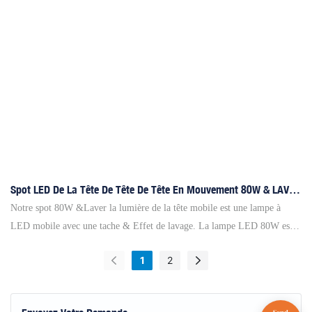
angle:4°-60° ◎intelligent temperature control cooling fan◎Zoom◎pixel
control and circle control,◎Support DMX512+RDM◎High efficiency
cooling system
Spot LED De La Tête De Tête De Tête En Mouvement 80W & LAVE
LAGE - ÉCLAIRAGE DE RIVERIE JAUNE
Notre spot 80W &Laver la lumière de la tête mobile est une lampe à
LED mobile avec une tache & Effet de lavage. La lampe LED 80W est
au milieu de la tête, et les lampes LED de 3 pcs de haute puissance 3In1
1
2
sont autour. Il a un petit corps et est capable de montrer une grande
luminosité et un lavage spécial&Effet spot. Les feux de spot LED sont
conçus pour produire un faisceau de lumière étroit et focalisé qui peut