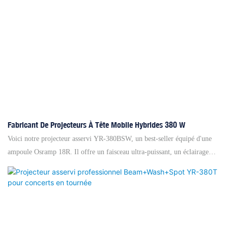
plus longue de l'ampoule. De plus, cette lumière a une fonction RDM qui
est pratique pour définir le code d'adresse via un contrôleur grand et
professional. L'écran peut être inversé, l'angle de faisceau est de 3 ° à 38
°
Fabricant De Projecteurs À Tête Mobile Hybrides 380 W
Voici notre projecteur asservi YR-380BSW, un best-seller équipé d'une
ampoule Osramp 18R. Il offre un faisceau ultra-puissant, un éclairage
équilibré (wash) et un spot précis, idéal pour les scènes professionnelles.
De plus, son système de refroidissement avancé et amélioré assure une
dissipation thermique optimale, prolongeant ainsi la durée de vie de
l'ampoule. Enfin, son design stéréoscopique unique vous offrira une
expérience immersive inédite. Nous sommes convaincus qu'il sublimera