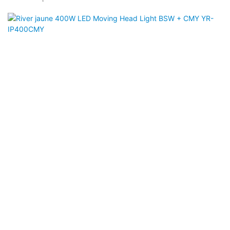
moyenne impressionnante de 20 000 heures et une température de couleur
de 6800k pour un éclairage clair et clair. La lentille de trajectoire
lumineuse réglable s'étend de 3 ° à 38 °, offrant une zone de couverture
complète avec une lentille combinée pour une projection gobo complète
et uniforme