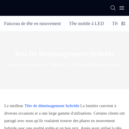
Faisceau de tête en mouvement
Tête mobile à LED
Tête de 
Tête De Déménagement Hybride
Yellow River Lighting
Produits
Tête de déménagement hybride
Le meilleur
Tête de déménagement hybride
La lumière convient à
diverses occasions et a une large gamme d'utilisations. Certains clients ont
partagé avec nous qu'ils voulaient trouver des phares en mouvement
hybride avec une qualité stable et un bon prix. Après avoir utilisé la tête