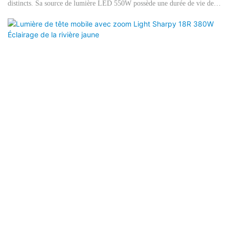
distincts. Sa source de lumière LED 550W possède une durée de vie de
20 000 heures avec des performances stables. L'angle du faisceau est
réglable de 3 ° à 38 °, offrant des GOBOS de lumière pleine et uniforme,
tout en prenant en charge la commande DMX512 + RDM à 24 canaux
avec des modes de fonctionnement flexibles