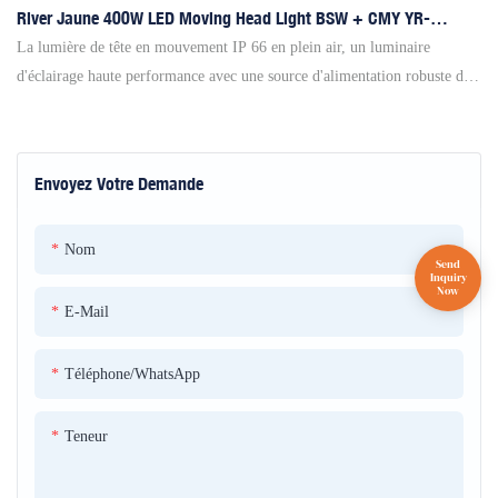
River Jaune 400W LED Moving Head Light BSW + CMY YR-
IP400CMY
La lumière de tête en mouvement IP 66 en plein air, un luminaire
d'éclairage haute performance avec une source d'alimentation robuste de
400 W et une durée de vie impressionnante de 20 000 heures. Cette
lumière est équipée d'une fonction orange à température de couleur
(CTO), permettant une température de couleur réglable allant de 5700k à
Envoyez Votre Demande
3500k, parfaite pour divers scénarios d'éclairage
Nom
E-Mail
Téléphone/WhatsApp
Teneur