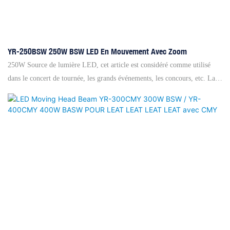
YR-250BSW 250W BSW LED En Mouvement Avec Zoom
250W Source de lumière LED, cet article est considéré comme utilisé
dans le concert de tournée, les grands événements, les concours, etc. La
qualification de haut niveau garantit un système de refroidissement
parfait, qui assure une durée de durée de vie plus longue de l'ampoule.
De plus, cette lumière a une fonction RDM qui est pratique pour définir
le code d'adresse via un contrôleur grand et professional. 5 ~ 32 degrés