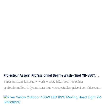
tous vos spectacles, qu'il s'agisse de concerts en tournée, de grands
événements ou de concours nationaux.
Projecteur Asservi Professionnel Beam+Wash+Spot YR-380T
Pour Concerts En Tournée
Super puissant faisceau + wash + spot, idéal pour les scènes
professionnelles, il dynamisera tous vos spectacles grâce à son faisceau
large, son wash équilibré et son spot précis. Parfait pour les grands
événements et les concours nationaux. Sa conception de haut niveau