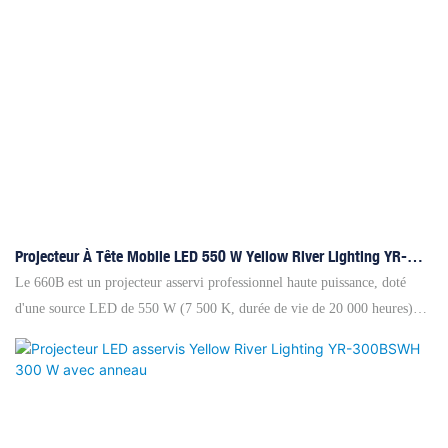
Projecteur À Tête Mobile LED 550 W Yellow River Lighting YR-
660B Avec Éclairage CMY
Le 660B est un projecteur asservi professionnel haute puissance, doté
d'une source LED de 550 W (7 500 K, durée de vie de 20 000 heures)
offrant un angle de faisceau ultra-précis de 1,8°. Équipé d'un système
optique combiné haut de gamme, il garantit une mise au point précise et
un éclairage intense sur tout le champ. Il intègre une bibliothèque d'effets
complète : une roue chromatique 9 couleurs avec effet arc-en-ciel,
mélange de couleurs CMJ et CTO ajustable pour une personnalisation