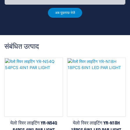
अब पूछताछ भेजें
संबंधित उत्पाद
येलो रिवर लाइटिंग YR-N54Q
येलो रिवर लाइटिंग YR-N18H
54PCS 4IN1 PAR LIGHT
18PCS 6IN1 LED PAR LIGHT