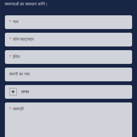
समस्याओं का समाधान करेंगे।
नाम
फ़ोन/व्हाट्सएप
ईमेल
कंपनी का नाम
लगाव
सामग्री