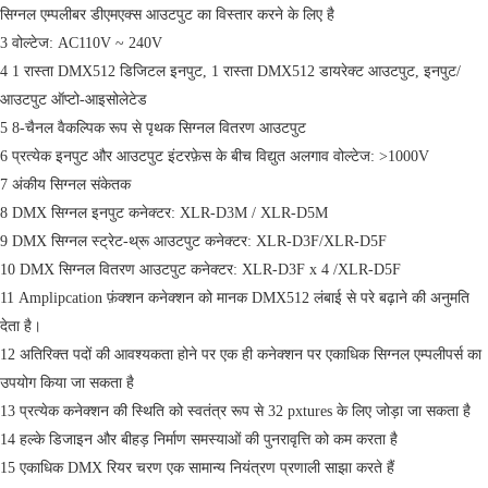
सिग्नल एम्पलीबर डीएमएक्स आउटपुट का विस्तार करने के लिए है
3 वोल्टेज: AC110V ~ 240V
4 1 रास्ता DMX512 डिजिटल इनपुट, 1 रास्ता DMX512 डायरेक्ट आउटपुट, इनपुट/
आउटपुट ऑप्टो-आइसोलेटेड
5 8-चैनल वैकल्पिक रूप से पृथक सिग्नल वितरण आउटपुट
6 प्रत्येक इनपुट और आउटपुट इंटरफ़ेस के बीच विद्युत अलगाव वोल्टेज: >1000V
7 अंकीय सिग्नल संकेतक
8 DMX सिग्नल इनपुट कनेक्टर: XLR-D3M / XLR-D5M
9 DMX सिग्नल स्ट्रेट-थ्रू आउटपुट कनेक्टर: XLR-D3F/XLR-D5F
10 DMX सिग्नल वितरण आउटपुट कनेक्टर: XLR-D3F x 4 /XLR-D5F
11 Amplipcation फ़ंक्शन कनेक्शन को मानक DMX512 लंबाई से परे बढ़ाने की अनुमति
देता है।
12 अतिरिक्त पदों की आवश्यकता होने पर एक ही कनेक्शन पर एकाधिक सिग्नल एम्पलीपर्स का
उपयोग किया जा सकता है
13 प्रत्येक कनेक्शन की स्थिति को स्वतंत्र रूप से 32 pxtures के लिए जोड़ा जा सकता है
14 हल्के डिजाइन और बीहड़ निर्माण समस्याओं की पुनरावृत्ति को कम करता है
15 एकाधिक DMX रियर चरण एक सामान्य नियंत्रण प्रणाली साझा करते हैं