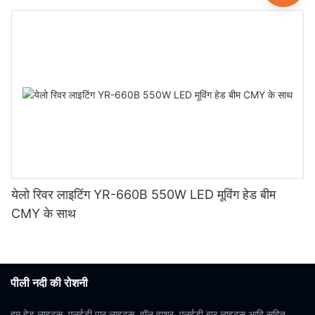
येलो रिवर लाइटिंग YR-660B 550W LED मूविंग हेड बीम
CMY के साथ
पीली नदी की रोशनी
हम हेड लाइट्स, एलईडी पार लाइट्स, वॉल वाशर, एलईडी बार लाइट्स आदि सहित