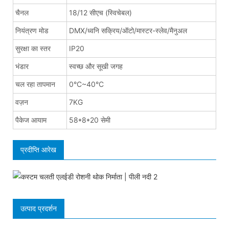
चैनल
18/12 सीएच (स्विचेबल)
नियंत्रण मोड
DMX/ध्वनि सक्रिय/ऑटो/मास्टर-स्लेव/मैनुअल
सुरक्षा का स्तर
IP20
भंडार
स्वच्छ और सूखी जगह
चल रहा तापमान
0°C~40°C
वज़न
7KG
पैकेज आयाम
58*8*20 सेमी
प्रदीप्ति आरेख
उत्पाद प्रदर्शन